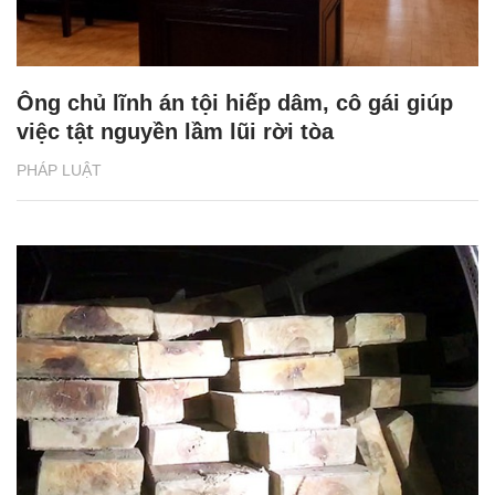
Ông chủ lĩnh án tội hiếp dâm, cô gái giúp
việc tật nguyền lầm lũi rời tòa
PHÁP LUẬT