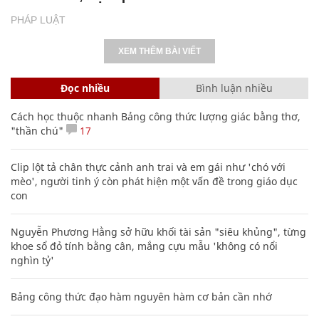
PHÁP LUẬT
XEM THÊM BÀI VIẾT
Đọc nhiều
Bình luận nhiều
Cách học thuộc nhanh Bảng công thức lượng giác bằng thơ,
"thần chú"
17
Clip lột tả chân thực cảnh anh trai và em gái như 'chó với
mèo', người tinh ý còn phát hiện một vấn đề trong giáo dục
con
Nguyễn Phương Hằng sở hữu khối tài sản "siêu khủng", từng
khoe sổ đỏ tính bằng cân, mắng cựu mẫu 'không có nổi
nghìn tỷ'
Bảng công thức đạo hàm nguyên hàm cơ bản cần nhớ