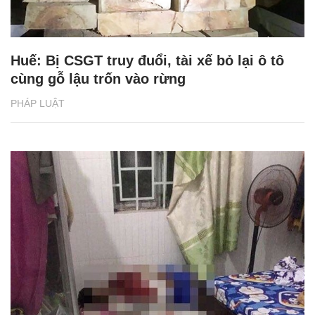
Huế: Bị CSGT truy đuổi, tài xế bỏ lại ô tô
cùng gỗ lậu trốn vào rừng
PHÁP LUẬT