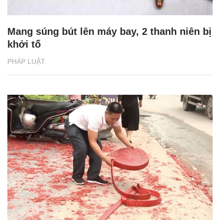
Mang súng bút lên máy bay, 2 thanh niên bị
khởi tố
PHÁP LUẬT