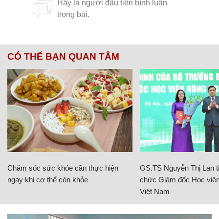
CÓ THỂ BẠN QUAN TÂM
Chăm sóc sức khỏe cần thực hiện
GS.TS Nguyễn Thị Lan ti
ngay khi cơ thể còn khỏe
chức Giám đốc Học viện
Việt Nam