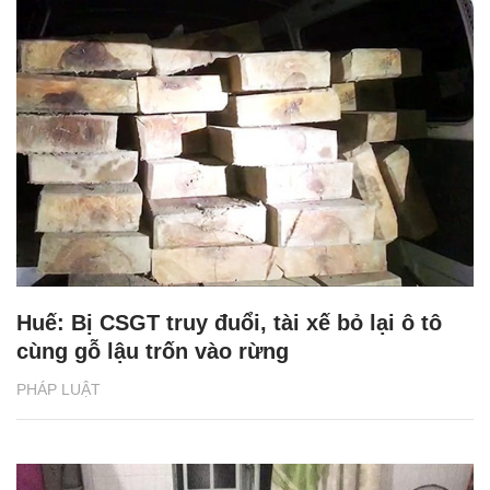
Huế: Bị CSGT truy đuổi, tài xế bỏ lại ô tô
cùng gỗ lậu trốn vào rừng
PHÁP LUẬT