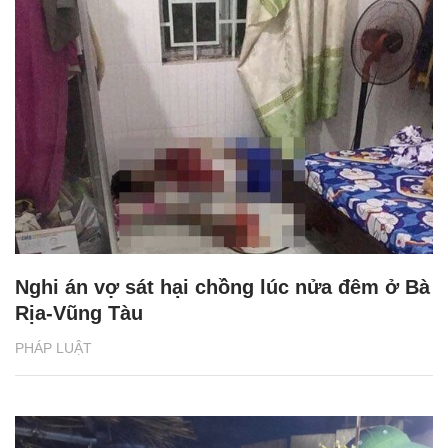
Nghi án vợ sát hại chồng lúc nửa đêm ở Bà
Rịa-Vũng Tàu
PHÁP LUẬT