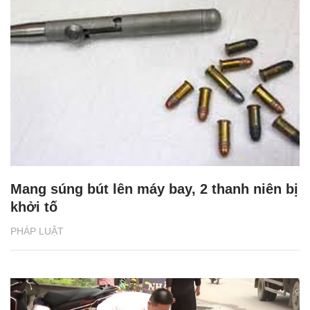
Mang súng bút lên máy bay, 2 thanh niên bị
khởi tố
PHÁP LUẬT