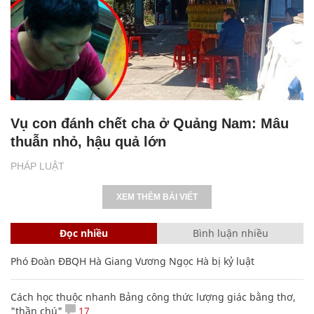
Vụ con đánh chết cha ở Quảng Nam: Mâu
thuẫn nhỏ, hậu quả lớn
PHÁP LUẬT
XEM THÊM BÀI VIẾT
Đọc nhiều
Bình luận nhiều
Phó Đoàn ĐBQH Hà Giang Vương Ngọc Hà bị kỷ luật
Cách học thuộc nhanh Bảng công thức lượng giác bằng thơ,
"thần chú"
17