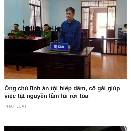
Ông chủ lĩnh án tội hiếp dâm, cô gái giúp
việc tật nguyền lầm lũi rời tòa
PHÁP LUẬT