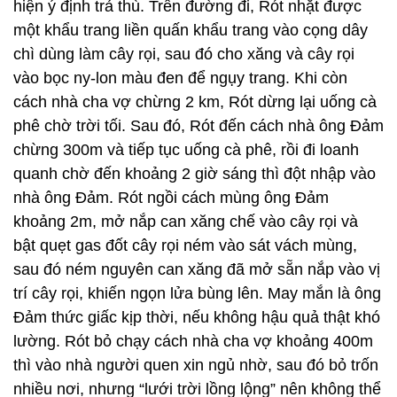
hiện ý định trả thù. Trên đường đi, Rót nhặt được
một khẩu trang liền quấn khẩu trang vào cọng dây
chì dùng làm cây rọi, sau đó cho xăng và cây rọi
vào bọc ny-lon màu đen để ngụy trang. Khi còn
cách nhà cha vợ chừng 2 km, Rót dừng lại uống cà
phê chờ trời tối. Sau đó, Rót đến cách nhà ông Đảm
chừng 300m và tiếp tục uống cà phê, rồi đi loanh
quanh chờ đến khoảng 2 giờ sáng thì đột nhập vào
nhà ông Đảm. Rót ngồi cách mùng ông Đảm
khoảng 2m, mở nắp can xăng chế vào cây rọi và
bật quẹt gas đốt cây rọi ném vào sát vách mùng,
sau đó ném nguyên can xăng đã mở sẵn nắp vào vị
trí cây rọi, khiến ngọn lửa bùng lên. May mắn là ông
Đảm thức giấc kịp thời, nếu không hậu quả thật khó
lường. Rót bỏ chạy cách nhà cha vợ khoảng 400m
thì vào nhà người quen xin ngủ nhờ, sau đó bỏ trốn
nhiều nơi, nhưng “lưới trời lồng lộng” nên không thể