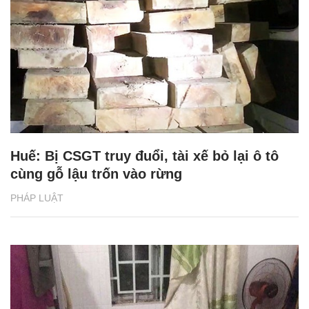
Huế: Bị CSGT truy đuổi, tài xế bỏ lại ô tô
cùng gỗ lậu trốn vào rừng
PHÁP LUẬT