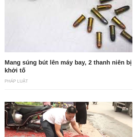
Mang súng bút lên máy bay, 2 thanh niên bị
khởi tố
PHÁP LUẬT