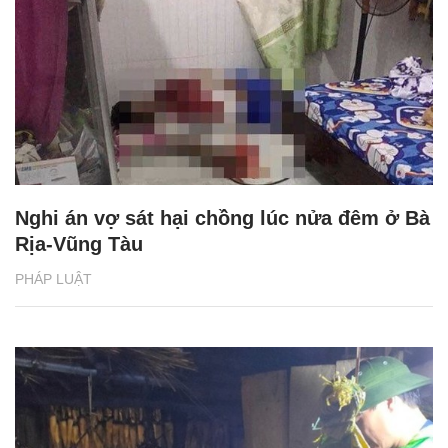
Nghi án vợ sát hại chồng lúc nửa đêm ở Bà
Rịa-Vũng Tàu
PHÁP LUẬT