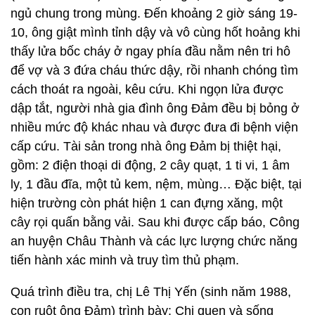
ngủ chung trong mùng. Đến khoảng 2 giờ sáng 19-
10, ông giật mình tỉnh dậy và vô cùng hốt hoảng khi
thấy lửa bốc cháy ở ngay phía đầu nằm nên tri hô
để vợ và 3 đứa cháu thức dậy, rồi nhanh chóng tìm
cách thoát ra ngoài, kêu cứu. Khi ngọn lửa được
dập tắt, người nhà gia đình ông Đảm đều bị bỏng ở
nhiều mức độ khác nhau và được đưa đi bệnh viện
cấp cứu. Tài sản trong nhà ông Đảm bị thiệt hại,
gồm: 2 điện thoại di động, 2 cây quạt, 1 ti vi, 1 âm
ly, 1 đầu đĩa, một tủ kem, nệm, mùng… Đặc biệt, tại
hiện trường còn phát hiện 1 can đựng xăng, một
cây rọi quấn bằng vải. Sau khi được cấp báo, Công
an huyện Châu Thành và các lực lượng chức năng
tiến hành xác minh và truy tìm thủ phạm.
Quá trình điều tra, chị Lê Thị Yến (sinh năm 1988,
con ruột ông Đảm) trình bày: Chị quen và sống