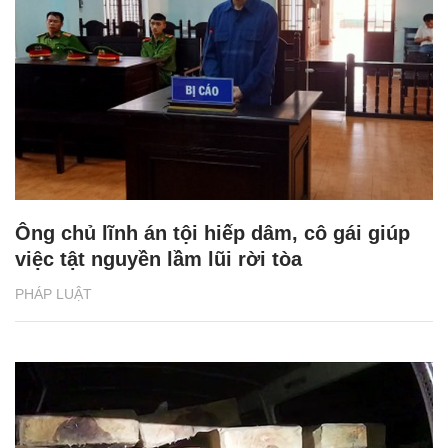
Ông chủ lĩnh án tội hiếp dâm, cô gái giúp
việc tật nguyền lầm lũi rời tòa
PHÁP LUẬT