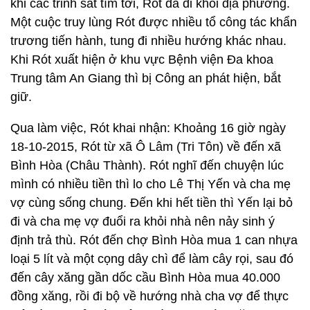
khi các trinh sát tìm tới, Rót đã đi khỏi địa phương.
Một cuộc truy lùng Rót được nhiều tổ công tác khẩn
trương tiến hành, tung đi nhiều hướng khác nhau.
Khi Rót xuất hiện ở khu vực Bệnh viện Đa khoa
Trung tâm An Giang thì bị Công an phát hiện, bắt
giữ.
Qua làm việc, Rót khai nhận: Khoảng 16 giờ ngày
18-10-2015, Rót từ xã Ô Lâm (Tri Tôn) về đến xã
Bình Hòa (Châu Thành). Rót nghĩ đến chuyện lúc
mình có nhiều tiền thì lo cho Lê Thị Yến và cha mẹ
vợ cùng sống chung. Đến khi hết tiền thì Yến lại bỏ
đi và cha mẹ vợ đuổi ra khỏi nhà nên nảy sinh ý
định trả thù. Rót đến chợ Bình Hòa mua 1 can nhựa
loại 5 lít và một cọng dây chì để làm cây rọi, sau đó
đến cây xăng gần dốc cầu Bình Hòa mua 40.000
đồng xăng, rồi đi bộ về hướng nhà cha vợ để thực