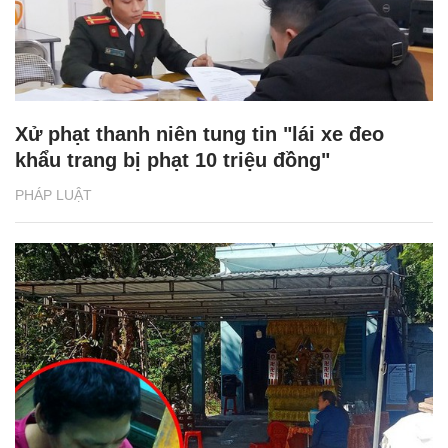
Xử phạt thanh niên tung tin "lái xe đeo
khẩu trang bị phạt 10 triệu đồng"
PHÁP LUẬT