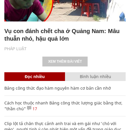
Vụ con đánh chết cha ở Quảng Nam: Mâu
thuẫn nhỏ, hậu quả lớn
PHÁP LUẬT
XEM THÊM BÀI VIẾT
Đọc nhiều
Bình luận nhiều
Bảng công thức đạo hàm nguyên hàm cơ bản cần nhớ
Cách học thuộc nhanh Bảng công thức lượng giác bằng thơ,
"thần chú"
17
Clip lột tả chân thực cảnh anh trai và em gái như 'chó với
mèo', người tinh ý còn phát hiện một vấn đề trong giáo dục