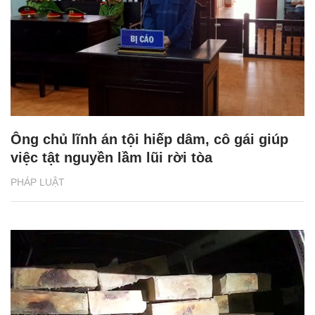
Ông chủ lĩnh án tội hiếp dâm, cô gái giúp
việc tật nguyền lầm lũi rời tòa
PHÁP LUẬT