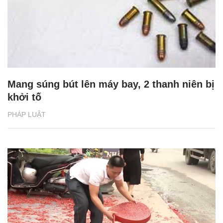
Mang súng bút lên máy bay, 2 thanh niên bị
khởi tố
PHÁP LUẬT