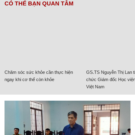
CÓ THỂ BẠN QUAN TÂM
Chăm sóc sức khỏe cần thực hiện
GS.TS Nguyễn Thị Lan ti
ngay khi cơ thể còn khỏe
chức Giám đốc Học viện
Việt Nam