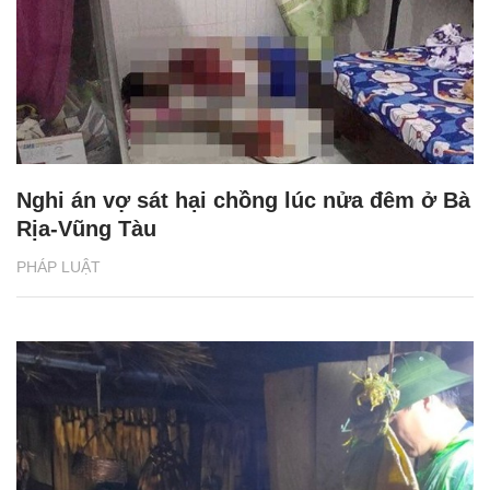
Nghi án vợ sát hại chồng lúc nửa đêm ở Bà
Rịa-Vũng Tàu
PHÁP LUẬT