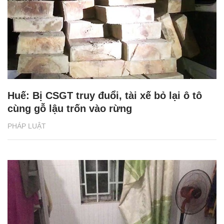
Huế: Bị CSGT truy đuổi, tài xế bỏ lại ô tô
cùng gỗ lậu trốn vào rừng
PHÁP LUẬT