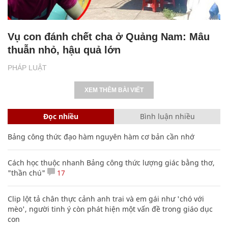
Vụ con đánh chết cha ở Quảng Nam: Mâu
thuẫn nhỏ, hậu quả lớn
PHÁP LUẬT
XEM THÊM BÀI VIẾT
Đọc nhiều
Bình luận nhiều
Bảng công thức đạo hàm nguyên hàm cơ bản cần nhớ
Cách học thuộc nhanh Bảng công thức lượng giác bằng thơ,
"thần chú"
17
Clip lột tả chân thực cảnh anh trai và em gái như 'chó với
mèo', người tinh ý còn phát hiện một vấn đề trong giáo dục
con