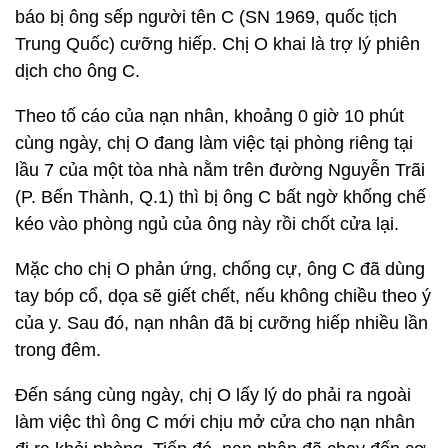
báo bị ông sếp người tên C (SN 1969, quốc tịch
Trung Quốc) cưỡng hiếp. Chị O khai là trợ lý phiên
dịch cho ông C.
Theo tố cáo của nạn nhân, khoảng 0 giờ 10 phút
cùng ngày, chị O đang làm việc tại phòng riêng tại
lầu 7 của một tòa nhà nằm trên đường Nguyễn Trãi
(P. Bến Thành, Q.1) thì bị ông C bất ngờ khống chế
kéo vào phòng ngủ của ông này rồi chốt cửa lại.
Mặc cho chị O phản ứng, chống cự, ông C đã dùng
tay bóp cổ, dọa sẽ giết chết, nếu không chiều theo ý
của y. Sau đó, nạn nhân đã bị cưỡng hiếp nhiều lần
trong đêm.
Đến sáng cùng ngày, chị O lấy lý do phải ra ngoài
làm việc thì ông C mới chịu mở cửa cho nạn nhân