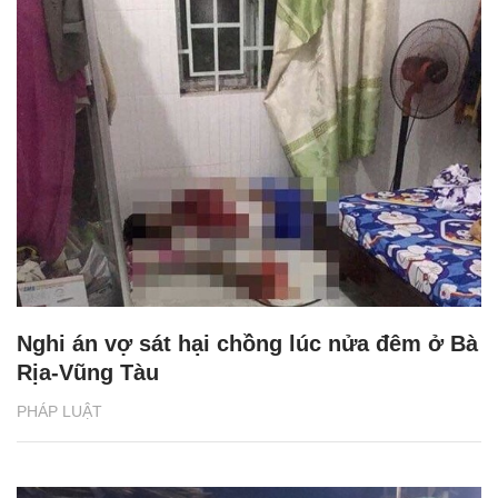
Nghi án vợ sát hại chồng lúc nửa đêm ở Bà
Rịa-Vũng Tàu
PHÁP LUẬT