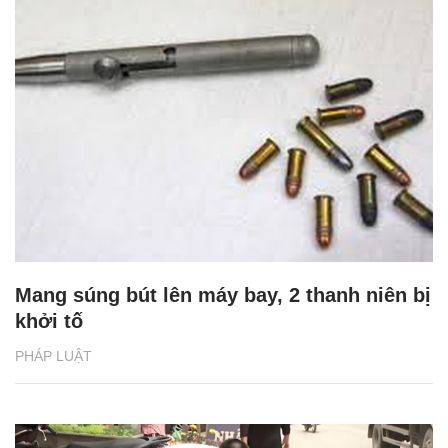
Mang súng bút lên máy bay, 2 thanh niên bị
khởi tố
PHÁP LUẬT