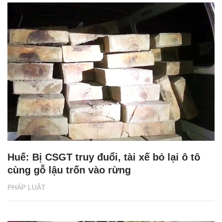
Huế: Bị CSGT truy đuổi, tài xế bỏ lại ô tô
cùng gỗ lậu trốn vào rừng
PHÁP LUẬT