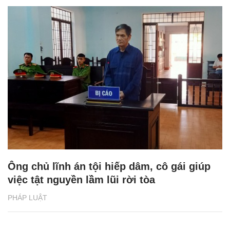
Ông chủ lĩnh án tội hiếp dâm, cô gái giúp
việc tật nguyền lầm lũi rời tòa
PHÁP LUẬT