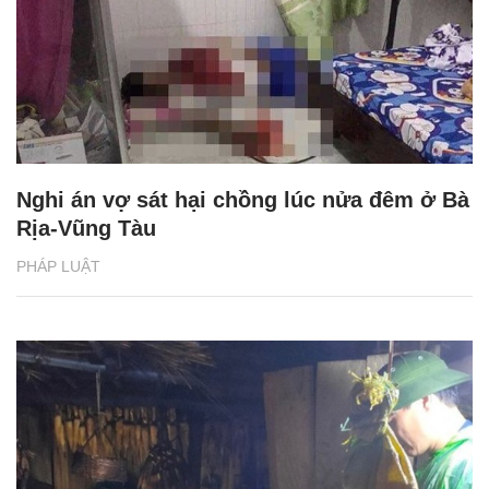
Nghi án vợ sát hại chồng lúc nửa đêm ở Bà
Rịa-Vũng Tàu
PHÁP LUẬT