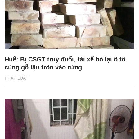
Huế: Bị CSGT truy đuổi, tài xế bỏ lại ô tô
cùng gỗ lậu trốn vào rừng
PHÁP LUẬT