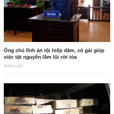
Ông chủ lĩnh án tội hiếp dâm, cô gái giúp
việc tật nguyền lầm lũi rời tòa
PHÁP LUẬT