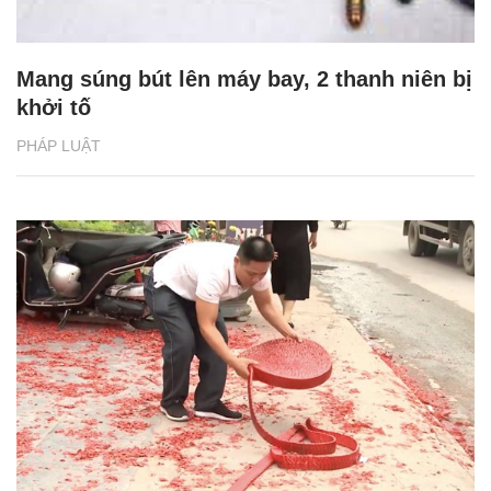
Mang súng bút lên máy bay, 2 thanh niên bị
khởi tố
PHÁP LUẬT