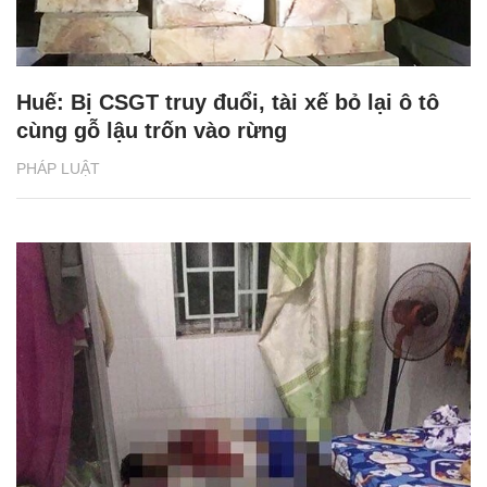
Huế: Bị CSGT truy đuổi, tài xế bỏ lại ô tô
cùng gỗ lậu trốn vào rừng
PHÁP LUẬT