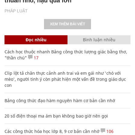
thuẫn nhỏ, hậu quả lớn
PHÁP LUẬT
XEM THÊM BÀI VIẾT
Đọc nhiều
Bình luận nhiều
Cách học thuộc nhanh Bảng công thức lượng giác bằng thơ,
"thần chú"
17
Clip lột tả chân thực cảnh anh trai và em gái như 'chó với
mèo', người tinh ý còn phát hiện một vấn đề trong giáo dục
con
Bảng công thức đạo hàm nguyên hàm cơ bản cần nhớ
20 số điện thoại ma ám bạn không bao giờ nên gọi
Các công thức hóa học lớp 8, 9 cơ bản cần nhớ
106