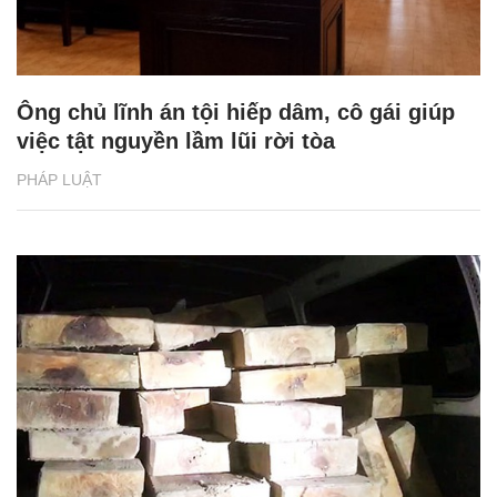
Ông chủ lĩnh án tội hiếp dâm, cô gái giúp
việc tật nguyền lầm lũi rời tòa
PHÁP LUẬT