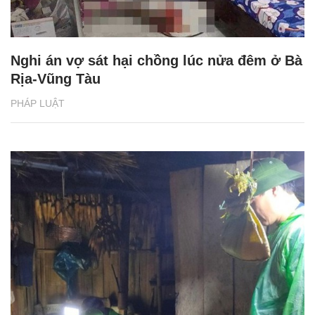
Nghi án vợ sát hại chồng lúc nửa đêm ở Bà
Rịa-Vũng Tàu
PHÁP LUẬT