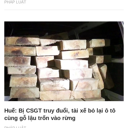
PHÁP LUẬT
Huế: Bị CSGT truy đuổi, tài xế bỏ lại ô tô
cùng gỗ lậu trốn vào rừng
PHÁP LUẬT