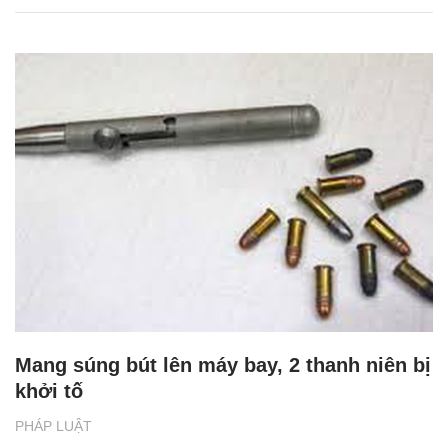
Mang súng bút lên máy bay, 2 thanh niên bị
khởi tố
PHÁP LUẬT