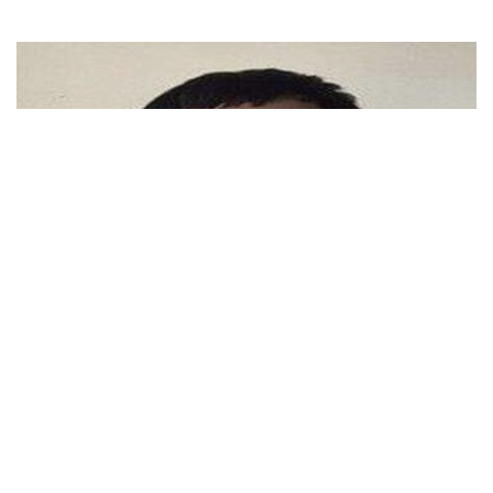
Đồng Nai: Nam thanh niên nổ súng khi
chuyển đồ giúp bạn gái, 1 người trúng đạn
PHÁP LUẬT