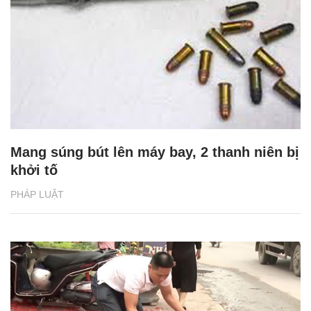
Mang súng bút lên máy bay, 2 thanh niên bị
khởi tố
PHÁP LUẬT