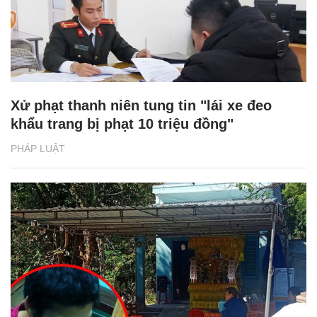
Xử phạt thanh niên tung tin "lái xe đeo
khẩu trang bị phạt 10 triệu đồng"
PHÁP LUẬT