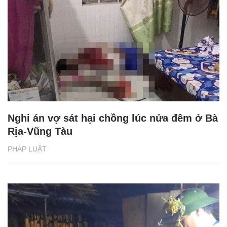
Nghi án vợ sát hại chồng lúc nửa đêm ở Bà
Rịa-Vũng Tàu
PHÁP LUẬT