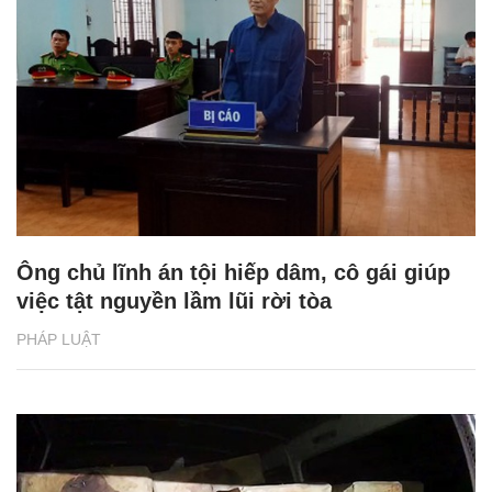
Ông chủ lĩnh án tội hiếp dâm, cô gái giúp
việc tật nguyền lầm lũi rời tòa
PHÁP LUẬT