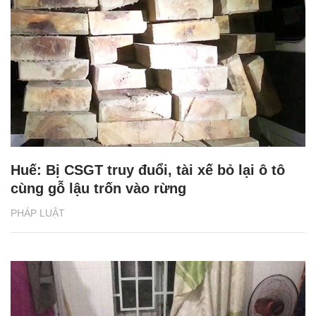
Huế: Bị CSGT truy đuổi, tài xế bỏ lại ô tô
cùng gỗ lậu trốn vào rừng
PHÁP LUẬT