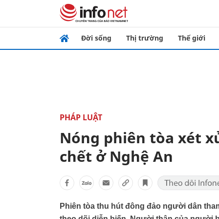
Đời sống
Thị trường
Thế giới
PHÁP LUẬT
Nóng phiên tòa xét xử
chết ở Nghệ An
Phiên tòa thu hút đông đảo người dân tha
theo dõi diễn biến. Người thân của người 