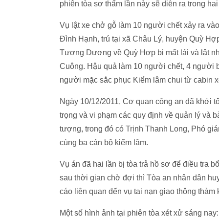
phiên tòa sơ thẩm lần này sẽ diễn ra trong hai
Vụ lật xe chở gỗ làm 10 người chết xảy ra và
Đình Hạnh, trú tại xã Châu Lý, huyện Quỳ Hợ
Tương Dương về Quỳ Hợp bị mất lái và lật nh
Cuông. Hậu quả làm 10 người chết, 4 người b
người mặc sắc phục Kiểm lâm chui từ cabin xe 
Ngày 10/12/2011, Cơ quan công an đã khởi tố
trọng và vi phạm các quy định về quản lý và bả
tượng, trong đó có Trịnh Thanh Long, Phó gi
cùng ba cán bộ kiểm lâm.
Vụ án đã hai lần bị tòa trả hồ sơ để điều tra
sau thời gian chờ đợi thì Tòa an nhân dân h
cáo liên quan đến vụ tai nạn giao thông thảm 
Một số hình ảnh tại phiên tòa xét xử sáng nay: