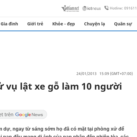
Hotline: 09161
Gia đình
Giới trẻ
Khỏe - đẹp
Chuyện lạ
Quân sự
24/01/2013 15:09 (GMT+07:00)
 vụ lật xe gỗ làm 10 người
m dự, ngay từ sáng sớm họ đã có mặt tại phòng xử để
bị nạn đều mang di ảnh của nạn nhân đến phiên tòa, các