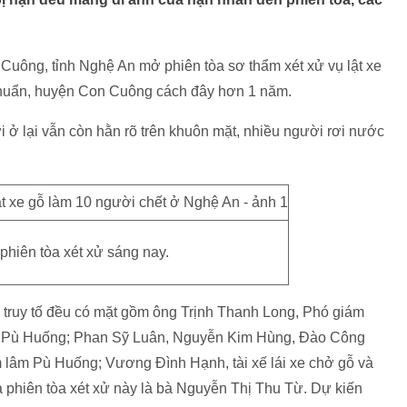
uông, tỉnh Nghệ An mở phiên tòa sơ thẩm xét xử vụ lật xe
Chuẩn, huyện Con Cuông cách đây hơn 1 năm.
 ở lại vẫn còn hằn rõ trên khuôn mặt, nhiều người rơi nước
phiên tòa xét xử sáng nay.
bị truy tố đều có mặt gồm ông Trịnh Thanh Long, Phó giám
ên Pù Huống; Phan Sỹ Luân, Nguyễn Kim Hùng, Đào Công
m lâm Pù Huống; Vương Đình Hạnh, tài xế lái xe chở gỗ và
a phiên tòa xét xử này là bà Nguyễn Thị Thu Từ. Dự kiến