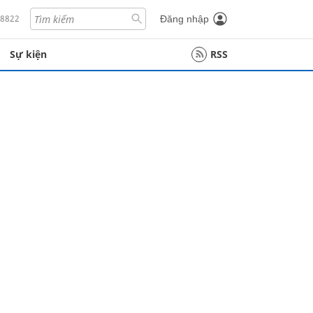
18822
Đăng nhập
Sự kiện
RSS