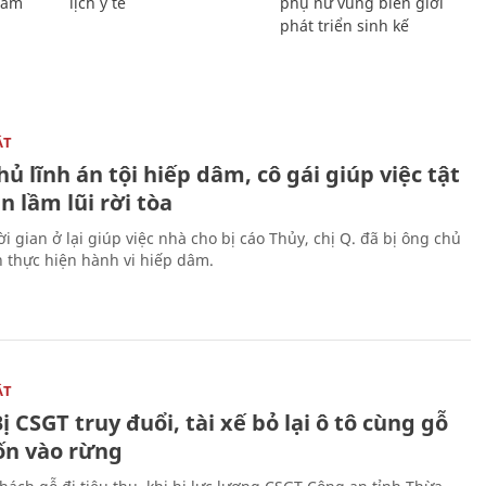
Giám
lịch y tế
phụ nữ vùng biên giới
phát triển sinh kế
ẬT
ủ lĩnh án tội hiếp dâm, cô gái giúp việc tật
 lầm lũi rời tòa
i gian ở lại giúp việc nhà cho bị cáo Thủy, chị Q. đã bị ông chủ
n thực hiện hành vi hiếp dâm.
ẬT
ị CSGT truy đuổi, tài xế bỏ lại ô tô cùng gỗ
rốn vào rừng