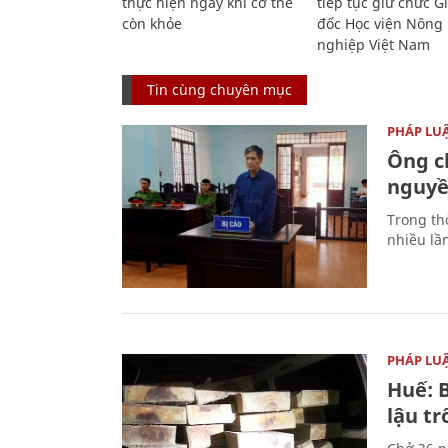
thực hiện ngay khi cơ thể
tiếp tục giữ chức 
còn khỏe
đốc Học viện Nông
nghiệp Việt Nam
Tin cùng chuyên mục
PHÁP LU
Ông ch
nguyền
Trong thờ
nhiều lầ
PHÁP LU
Huế: B
lậu t