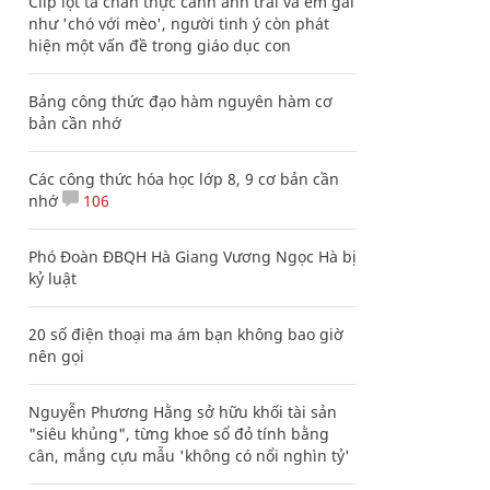
Clip lột tả chân thực cảnh anh trai và em gái
như 'chó với mèo', người tinh ý còn phát
hiện một vấn đề trong giáo dục con
Bảng công thức đạo hàm nguyên hàm cơ
bản cần nhớ
Các công thức hóa học lớp 8, 9 cơ bản cần
nhớ
106
Phó Đoàn ĐBQH Hà Giang Vương Ngọc Hà bị
kỷ luật
20 số điện thoại ma ám bạn không bao giờ
nên gọi
Nguyễn Phương Hằng sở hữu khối tài sản
"siêu khủng", từng khoe sổ đỏ tính bằng
cân, mắng cựu mẫu 'không có nổi nghìn tỷ'