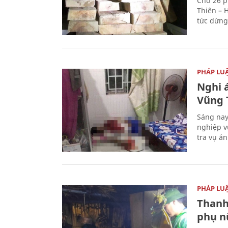
Chở 26 p
Thiên – 
tức dừng
PHÁP LU
Nghi á
Vũng 
Sáng nay
nghiệp v
tra vụ á
PHÁP LU
Thanh
phụ nữ