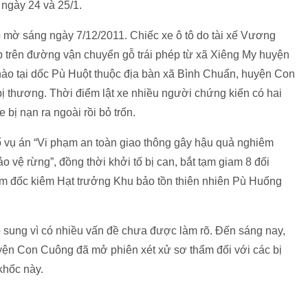
 ngày 24 và 25/1.
o mờ sáng ngày 7/12/2011. Chiếc xe ô tô do tài xế Vương
p trên đường vận chuyển gỗ trái phép từ xã Xiêng My huyện
ào tại dốc Pù Huột thuộc địa bàn xã Bình Chuẩn, huyện Con
ị thương. Thời điểm lật xe nhiều người chứng kiến có hai
bị nạn ra ngoài rồi bỏ trốn.
 vụ án “Vi phạm an toàn giao thông gây hậu quả nghiêm
o vệ rừng”, đồng thời khởi tố bị can, bắt tạm giam 8 đối
ám đốc kiêm Hạt trưởng Khu bảo tồn thiên nhiên Pù Huống
 bổ sung vì có nhiều vấn đề chưa được làm rõ. Đến sáng nay,
uyện Con Cuông đã mở phiên xét xử sơ thẩm đối với các bị
khốc này.