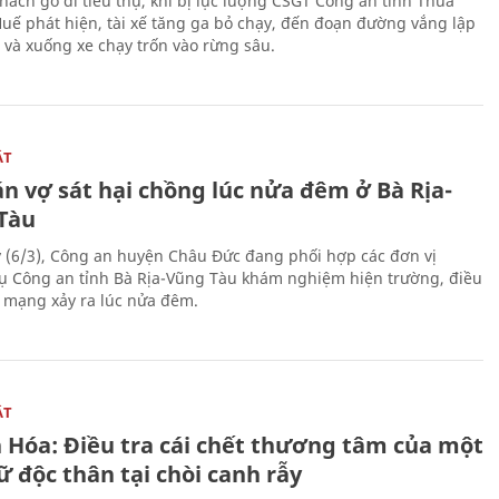
hách gỗ đi tiêu thụ, khi bị lực lượng CSGT Công an tỉnh Thừa
Huế phát hiện, tài xế tăng ga bỏ chạy, đến đoạn đường vắng lập
 và xuống xe chạy trốn vào rừng sâu.
ẬT
n vợ sát hại chồng lúc nửa đêm ở Bà Rịa-
Tàu
 (6/3), Công an huyện Châu Đức đang phối hợp các đơn vị
ụ Công an tỉnh Bà Rịa-Vũng Tàu khám nghiệm hiện trường, điều
n mạng xảy ra lúc nửa đêm.
ẬT
 Hóa: Điều tra cái chết thương tâm của một
 độc thân tại chòi canh rẫy