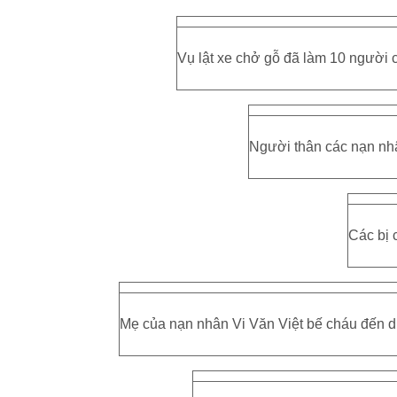
Vụ lật xe chở gỗ đã làm 10 người c
Người thân các nạn nh
Các bị c
Mẹ của nạn nhân Vi Văn Việt bế cháu đến dự