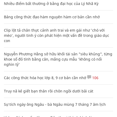
Nhiều điểm bất thường ở bằng đại học của Lý Nhã Kỳ
Bảng công thức đạo hàm nguyên hàm cơ bản cần nhớ
Clip lột tả chân thực cảnh anh trai và em gái như 'chó với
mèo', người tinh ý còn phát hiện một vấn đề trong giáo dục
con
Nguyễn Phương Hằng sở hữu khối tài sản "siêu khủng", từng
khoe sổ đỏ tính bằng cân, mắng cựu mẫu 'không có nổi
nghìn tỷ'
Các công thức hóa học lớp 8, 9 cơ bản cần nhớ
106
Truy nã kẻ giết bạn thân rồi chôn ngồi dưới bãi cát
Sự tích ngày ông Ngâu - bà Ngâu mùng 7 tháng 7 âm lịch