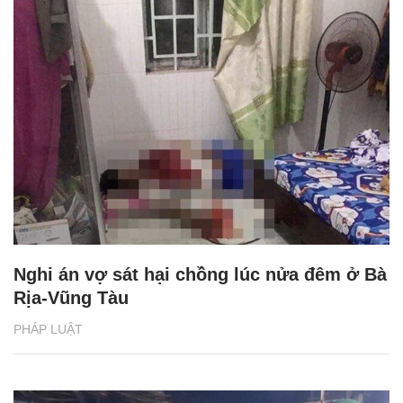
Nghi án vợ sát hại chồng lúc nửa đêm ở Bà
Rịa-Vũng Tàu
PHÁP LUẬT