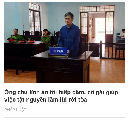
Ông chủ lĩnh án tội hiếp dâm, cô gái giúp
việc tật nguyền lầm lũi rời tòa
PHÁP LUẬT