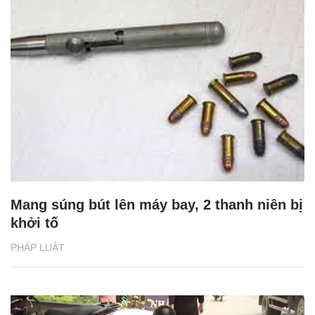
Mang súng bút lên máy bay, 2 thanh niên bị
khởi tố
PHÁP LUẬT