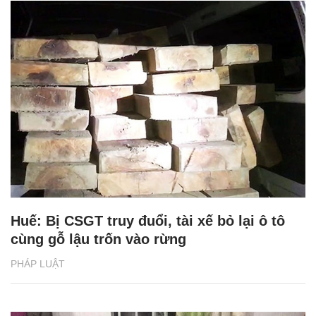
Huế: Bị CSGT truy đuổi, tài xế bỏ lại ô tô
cùng gỗ lậu trốn vào rừng
PHÁP LUẬT