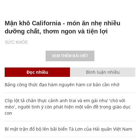
Mận khô California - món ăn nhẹ nhiều
dưỡng chất, thơm ngon và tiện lợi
SỨC KHỎE
XEM THÊM BÀI VIẾT
Đọc nhiều
Bình luận nhiều
Bảng công thức đạo hàm nguyên hàm cơ bản cần nhớ
Clip lột tả chân thực cảnh anh trai và em gái như 'chó với
mèo', người tinh ý còn phát hiện một vấn đề trong giáo dục
con
Bí mật trận đổ bộ lên bãi biển Tà Lơn của Hải quân Việt Nam