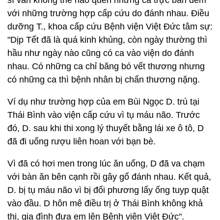
sĩ vẫn không thể nào quên những ca trực ban đêm
với những trường hợp cấp cứu do đánh nhau. Điều
dưỡng T., khoa cấp cứu Bệnh viện Việt Đức tâm sự:
"Dịp Tết đã là quá kinh khủng, còn ngày thường thì
hầu như ngày nào cũng có ca vào viện do đánh
nhau. Có những ca chỉ băng bó vết thương nhưng
có những ca thì bệnh nhân bị chấn thương nặng.
Ví dụ như trường hợp của em Bùi Ngọc D. trú tại
Thái Bình vào viện cấp cứu vì tụ máu não. Trước
đó, D. sau khi thi xong lý thuyết bằng lái xe ô tô, D
đã đi uống rượu liên hoan với bạn bè.
Vì đã có hơi men trong lúc ăn uống, D đã va chạm
với bàn ăn bên cạnh rồi gây gổ đánh nhau. Kết quả,
D. bị tụ máu não vì bị đối phương lấy ống tuyp quật
vào đầu. D hôn mê điều trị ở Thái Bình không khả
thi, gia đình đưa em lên Bệnh viện Việt Đức".