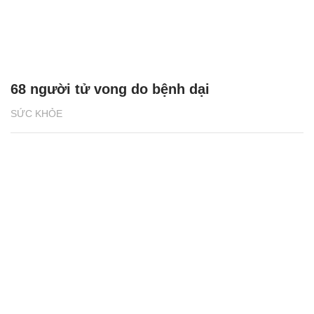
68 người tử vong do bệnh dại
SỨC KHỎE