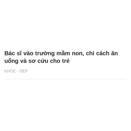
Bác sĩ vào trường mầm non, chỉ cách ăn
uống và sơ cứu cho trẻ
KHỎE - ĐẸP