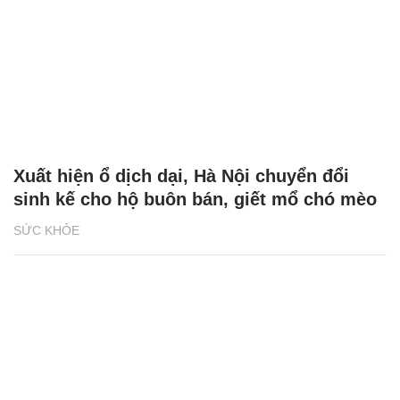
Xuất hiện ổ dịch dại, Hà Nội chuyển đổi
sinh kế cho hộ buôn bán, giết mổ chó mèo
SỨC KHỎE