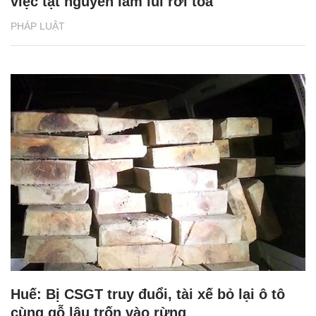
việc tật nguyền lầm lũi rời tòa
PHÁP LUẬT
Huế: Bị CSGT truy đuổi, tài xế bỏ lại ô tô
cùng gỗ lậu trốn vào rừng