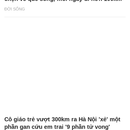
ĐỜI SỐNG
Cô giáo trẻ vượt 300km ra Hà Nội 'xẻ' một
phần gan cứu em trai '9 phần tử vong'