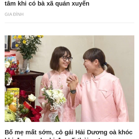
tâm khi có bà xã quán xuyến
GIA ĐÌNH
Bố mẹ mất sớm, cô gái Hải Dương oà khóc