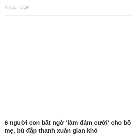
KHỎE - ĐẸP
6 người con bất ngờ 'làm đám cưới' cho bố
mẹ, bù đắp thanh xuân gian khó