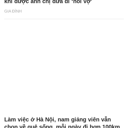
khi được anh chị đưa đi ‘hỏi vợ’
GIA ĐÌNH
Làm việc ở Hà Nội, nam giảng viên vẫn
chọn về quê sống, mỗi ngày đi hơn 100km