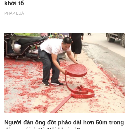
khởi tố
PHÁP LUẬT
Người đàn ông đốt pháo dài hơn 50m trong