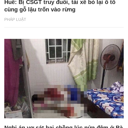
Huế: Bị CSGT truy đuổi, tài xế bỏ lại ô tô
cùng gỗ lậu trốn vào rừng
PHÁP LUẬT
Nghi án vợ sát hại chồng lúc nửa đêm ở Bà