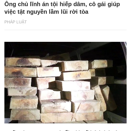
Ông chủ lĩnh án tội hiếp dâm, cô gái giúp
việc tật nguyền lầm lũi rời tòa
PHÁP LUẬT