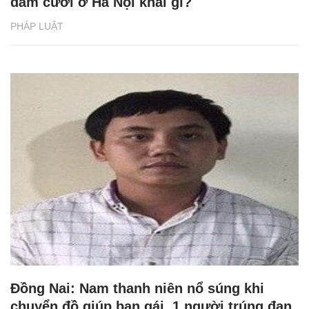
đám cưới ở Hà Nội khai gì?
PHÁP LUẬT
Đồng Nai: Nam thanh niên nổ súng khi
chuyển đồ giúp bạn gái, 1 người trúng đạn