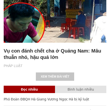
Vụ con đánh chết cha ở Quảng Nam: Mâu
thuẫn nhỏ, hậu quả lớn
PHÁP LUẬT
XEM THÊM BÀI VIẾT
Đọc nhiều
Bình luận nhiều
Phó Đoàn ĐBQH Hà Giang Vương Ngọc Hà bị kỷ luật