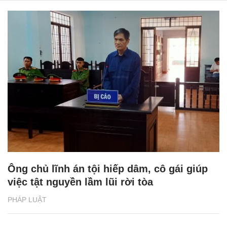
Ông chủ lĩnh án tội hiếp dâm, cô gái giúp
việc tật nguyền lầm lũi rời tòa
PHÁP LUẬT