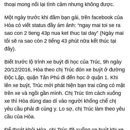
thoại mong nối lại tình cảm nhưng không được.
Một ngày trước khi đâm bạn gái, trên facebook của
Hòa có viết status đầy ám ảnh: “ngay mai toi se ra
sao con 2 tieng 43p nua ket thuc tai day” (Ngày mai
tôi sẽ ra sao còn 2 tiếng 43 phút nữa kết thúc tại
đây).
Biết trước lộ trình xe buýt đi học của Trúc, 9h ngày
20/12/2016, Hòa theo chị Trúc đón xe buýt ở đường
Độc Lập, quận Tân Phú đi đến học ở quận 1. Khi
lên xe buýt, Trúc mới phát hiện bạn trai cũng có mặt
trên xe và ngồi gần mình. Chị Trúc tìm cách xuống
xe thì Hòa dùng dao dí vào người khống chế chị
yêu cầu phải đi cùng y. Lo sợ, chị Trúc làm theo yêu
cầu của Hòa.
Để thoát khỏi Hòa, chị Trúc đã xuống xe buýt khi xe