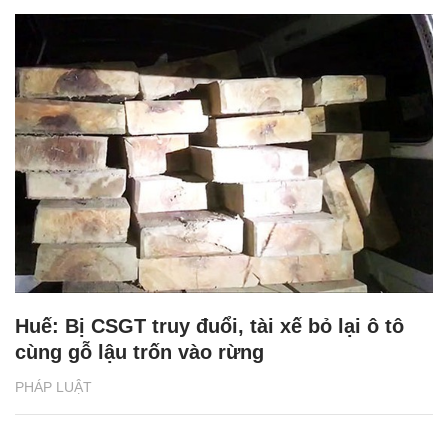
Huế: Bị CSGT truy đuổi, tài xế bỏ lại ô tô
cùng gỗ lậu trốn vào rừng
PHÁP LUẬT