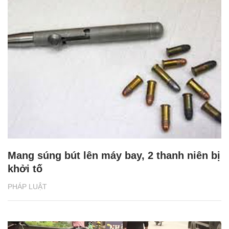
Mang súng bút lên máy bay, 2 thanh niên bị
khởi tố
PHÁP LUẬT