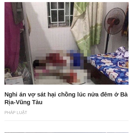
Nghi án vợ sát hại chồng lúc nửa đêm ở Bà
Rịa-Vũng Tàu
PHÁP LUẬT