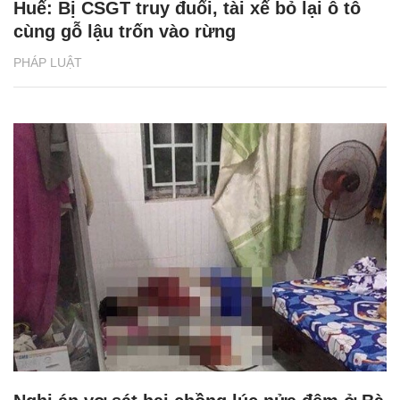
Huế: Bị CSGT truy đuổi, tài xế bỏ lại ô tô
cùng gỗ lậu trốn vào rừng
PHÁP LUẬT