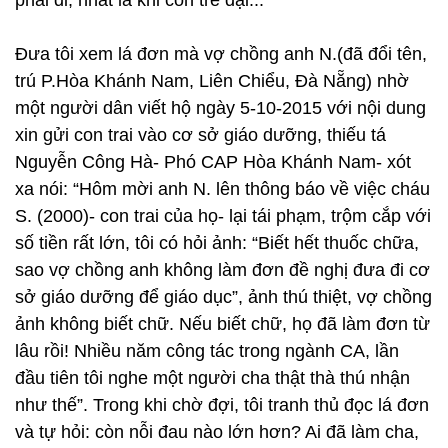
phải đi, nhất là khi còn trẻ dại...
Đưa tôi xem lá đơn mà vợ chồng anh N.(đã đổi tên,
trú P.Hòa Khánh Nam, Liên Chiểu, Đà Nẵng) nhờ
một người dân viết hộ ngày 5-10-2015 với nội dung
xin gửi con trai vào cơ sở giáo dưỡng, thiếu tá
Nguyễn Công Hà- Phó CAP Hòa Khánh Nam- xót
xa nói: “Hôm mời anh N. lên thông báo về việc cháu
S. (2000)- con trai của họ- lại tái phạm, trộm cắp với
số tiền rất lớn, tôi có hỏi ảnh: “Biết hết thuốc chữa,
sao vợ chồng anh không làm đơn đề nghị đưa đi cơ
sở giáo dưỡng để giáo dục”, ảnh thú thiệt, vợ chồng
ảnh không biết chữ. Nếu biết chữ, họ đã làm đơn từ
lâu rồi! Nhiều năm công tác trong ngành CA, lần
đầu tiên tôi nghe một người cha thật thà thú nhận
như thế”. Trong khi chờ đợi, tôi tranh thủ đọc lá đơn
và tự hỏi: còn nỗi đau nào lớn hơn? Ai đã làm cha,