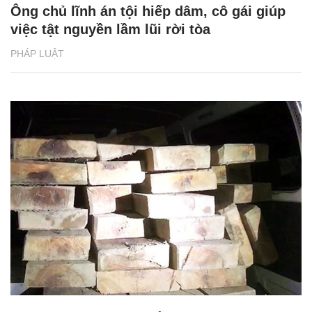
Ông chủ lĩnh án tội hiếp dâm, cô gái giúp
việc tật nguyền lầm lũi rời tòa
PHÁP LUẬT