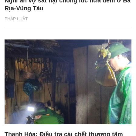
Nghi án vợ sát hại chồng lúc nửa đêm ở Bà
Rịa-Vũng Tàu
PHÁP LUẬT
Thanh Hóa: Điều tra cái chết thương tâm