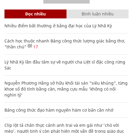
Đọc nhiều
Bình luận nhiều
Nhiều điểm bất thường ở bằng đại học của Lý Nhã Kỳ
Cách học thuộc nhanh Bảng công thức lượng giác bằng thơ,
"thần chú"
17
Lý Nhã Kỳ lần đầu tâm sự về người cha Liệt sĩ đặc công rừng
Sác
Nguyễn Phương Hằng sở hữu khối tài sản "siêu khủng", từng
khoe sổ đỏ tính bằng cân, mắng cựu mẫu 'không có nổi
nghìn tỷ'
Bảng công thức đạo hàm nguyên hàm cơ bản cần nhớ
Clip lột tả chân thực cảnh anh trai và em gái như 'chó với
mèo', người tinh ý còn phát hiện một vấn đề trong giáo dục