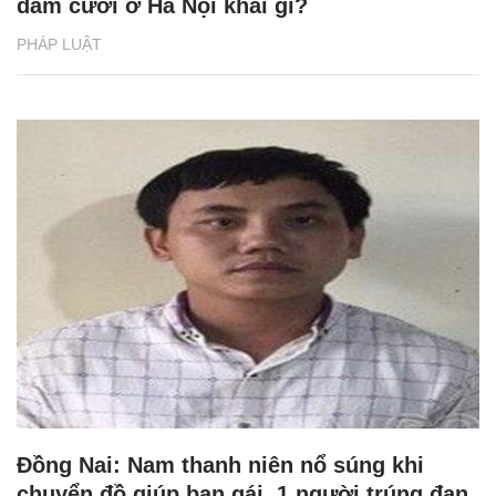
đám cưới ở Hà Nội khai gì?
PHÁP LUẬT
Đồng Nai: Nam thanh niên nổ súng khi
chuyển đồ giúp bạn gái, 1 người trúng đạn