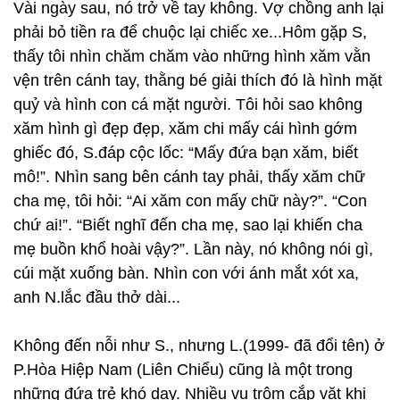
Vài ngày sau, nó trở về tay không. Vợ chồng anh lại
phải bỏ tiền ra để chuộc lại chiếc xe...Hôm gặp S,
thấy tôi nhìn chăm chăm vào những hình xăm vằn
vện trên cánh tay, thằng bé giải thích đó là hình mặt
quỷ và hình con cá mặt người. Tôi hỏi sao không
xăm hình gì đẹp đẹp, xăm chi mấy cái hình gớm
ghiếc đó, S.đáp cộc lốc: “Mấy đứa bạn xăm, biết
mô!”. Nhìn sang bên cánh tay phải, thấy xăm chữ
cha mẹ, tôi hỏi: “Ai xăm con mấy chữ này?”. “Con
chứ ai!”. “Biết nghĩ đến cha mẹ, sao lại khiến cha
mẹ buồn khổ hoài vậy?”. Lần này, nó không nói gì,
cúi mặt xuống bàn. Nhìn con với ánh mắt xót xa,
anh N.lắc đầu thở dài...
Không đến nỗi như S., nhưng L.(1999- đã đổi tên) ở
P.Hòa Hiệp Nam (Liên Chiểu) cũng là một trong
những đứa trẻ khó dạy. Nhiều vụ trộm cắp vặt khi