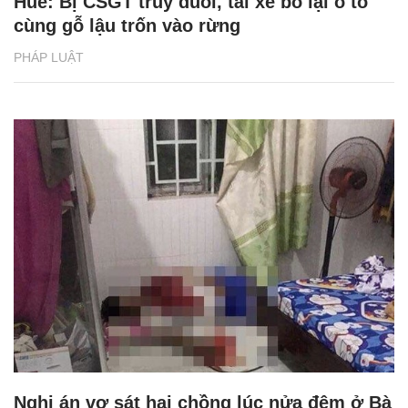
Huế: Bị CSGT truy đuổi, tài xế bỏ lại ô tô
cùng gỗ lậu trốn vào rừng
PHÁP LUẬT
Nghi án vợ sát hại chồng lúc nửa đêm ở Bà