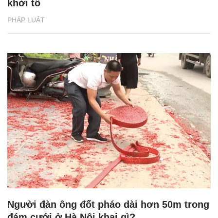
khởi tố
PHÁP LUẬT
Người đàn ông đốt pháo dài hơn 50m trong
đám cưới ở Hà Nội khai gì?