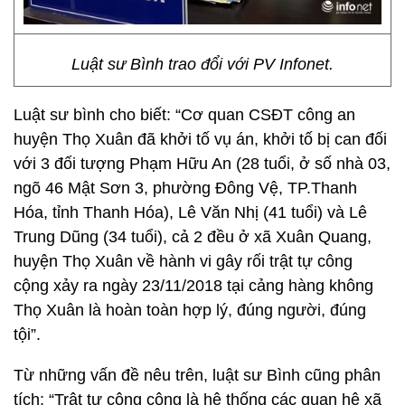
Luật sư Bình trao đổi với PV Infonet.
Luật sư bình cho biết: “Cơ quan CSĐT công an
huyện Thọ Xuân đã khởi tố vụ án, khởi tố bị can đối
với 3 đối tượng Phạm Hữu An (28 tuổi, ở số nhà 03,
ngõ 46 Mật Sơn 3, phường Đông Vệ, TP.Thanh
Hóa, tỉnh Thanh Hóa), Lê Văn Nhị (41 tuổi) và Lê
Trung Dũng (34 tuổi), cả 2 đều ở xã Xuân Quang,
huyện Thọ Xuân về hành vi gây rối trật tự công
cộng xảy ra ngày 23/11/2018 tại cảng hàng không
Thọ Xuân là hoàn toàn hợp lý, đúng người, đúng
tội”.
Từ những vấn đề nêu trên, luật sư Bình cũng phân
tích: “Trật tự công cộng là hệ thống các quan hệ xã