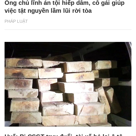
Ông chủ lĩnh án tội hiếp dâm, cô gái giúp
việc tật nguyền lầm lũi rời tòa
PHÁP LUẬT