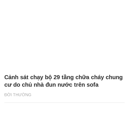
Chuyện ấm áp tình người ở khu chung cư
bình dân TPHCM
ĐỜI SỐNG