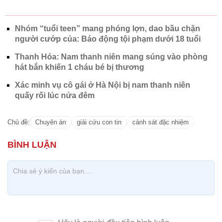
phương và Cục nghiệp vụ sẽ rất khó khăn để hoàn
thành nhiệm vụ và bảo đảm an toàn cho các lực
lượng. Sau mỗi chuyên án thành công, chúng tôi
cũng tự đúc rút bài học kinh nghiệm cho mình, để
mỗi lần ra quân là sẵn sàng hoàn thành tốt", Trung
tá Phạm Mạnh Cường cho hay.
Theo cand.com.vn
Nhóm “tuổi teen” mang phóng lợn, dao bầu chặn
người cướp của: Báo động tội phạm dưới 18 tuổi
Thanh Hóa: Nam thanh niên mang súng vào phòng
hát bắn khiến 1 cháu bé bị thương
Xác minh vụ cô gái ở Hà Nội bị nam thanh niên
quấy rối lúc nửa đêm