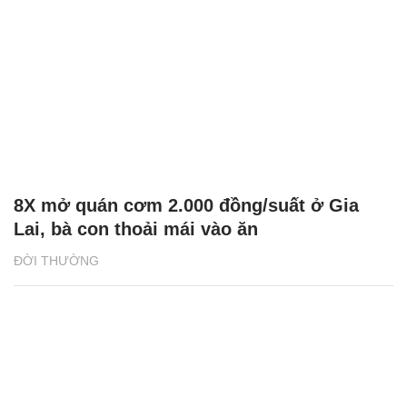
Cánh rừng Net Zero Vinamilk tại Cà Mau
đón những đàn chim trở về
ĐỜI THƯỜNG
8X mở quán cơm 2.000 đồng/suất ở Gia