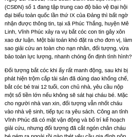
(CSĐN) số 1 đang tập trung cao độ bảo vệ Đại hội
đại biểu toàn quốc lần thứ IX của Đảng thì bất ngờ
nhận được thông tin, tại xã Phúc Thắng, huyện Mê
Linh, Vĩnh Phúc xảy ra vụ bắt cóc con tin gây xôn
xao dư luận. Một bài toán khó đặt ra cho đơn vị, làm
sao giải cứu an toàn cho nạn nhân, đối tượng, vừa
bảo toàn lực lượng, nhanh chóng ổn định tình hình?
Đối tượng bắt cóc khi ấy rất manh động, sau khi bị
phát hiện trộm cắp tài sản đã dùng dao khống chế,
bắt cóc bé trai 12 tuổi, con chủ nhà, yêu cầu nộp
một số tiền lớn nếu không sẽ sát hại cháu bé. Mặc
cho người nhà van xin, đối tượng vẫn nhốt cháu
vào nhà vệ sinh, tiếp tục ra yêu sách. Công an tỉnh
Vĩnh Phúc đã có mặt vận động và bố trí kế hoạch
giải cứu, nhưng đối tượng đã cắt ngón chân cháu
bé ném ra ngoài rồi gào thét yêu cầu gia đình nộp