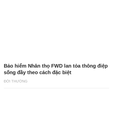
Cảnh sát chạy bộ 29 tầng chữa cháy chung
cư do chủ nhà đun nước trên sofa
ĐỜI THƯỜNG