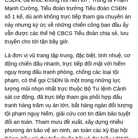
CSĐN, òa khóc không nói nên lời", Trung tá Phạm
Mạnh Cường, Tiểu đoàn trưởng Tiểu đoàn CSĐN
số 1 kể, dù anh không trực tiếp tham gia chuyên án
này nhưng ký ức về những chiến công ban đầu ấy
vẫn được các thế hệ CBCS Tiểu đoàn chia sẻ, lưu
truyền cho tới tận bây giờ.
Là đơn vị vũ trang tập trung, đặc biệt, tinh nhuệ, cơ
động chiến đấu nhanh, trực tiếp đối mặt với hiểm
nguy trong đấu tranh phòng, chống các loại tội
phạm, có thể gọi CSĐN là một trong những lực
lượng mũi nhọn nhất trực thuộc Bộ Tư lệnh Cảnh
sát cơ động, đã trực tiếp tham gia phối hợp đấu
tranh hàng trăm vụ án lớn, bắt hàng ngàn đối tượng
tội phạm nguy hiểm, giải cứu con tin đảm bảo tuyệt
đối an toàn. Tham mưu đề xuất, xây dựng nhiều
phương án bảo vệ an ninh, an toàn các kỳ Đại hội