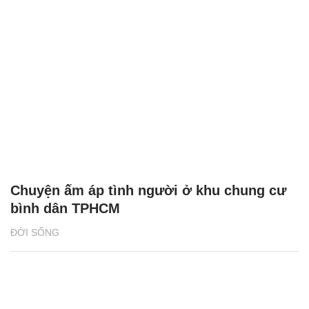
Hàng ngàn quà tặng hấp dẫn chờ đón
khách hàng SHB dịp sinh nhật 31 tuổi
ĐỜI THƯỜNG