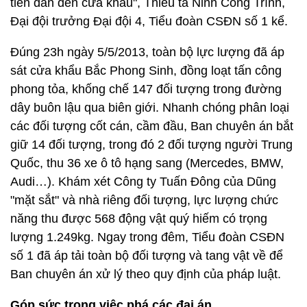
thất bại. Chỉ huy đơn vị đã cho xe lùi lại, khi xe của
đối tượng đã cách một khoảng nhất định thì lệnh
cho toàn bộ lực lượng chạy bộ, bí mật vượt lên đầu
xe các đối tượng, ra hiệu lệnh dừng xe và trưng
dụng chính xe của đối tượng (1 xe tải, 1 xe 7 chỗ)
chở lực lượng của ta khẩn trương áp sát cửa khẩu.
Lực lượng còn lại tiếp tục áp sát xe của đối tượng
tiến dần đến cửa khẩu", Thiếu tá Ninh Công Trình,
Đại đội trưởng Đại đội 4, Tiểu đoàn CSĐN số 1 kể.
Đúng 23h ngày 5/5/2013, toàn bộ lực lượng đã áp
sát cửa khẩu Bắc Phong Sinh, đồng loạt tấn công
phong tỏa, khống chế 147 đối tượng trong đường
dây buôn lậu qua biên giới. Nhanh chóng phân loại
các đối tượng cốt cán, cầm đầu, Ban chuyên án bắt
giữ 14 đối tượng, trong đó 2 đối tượng người Trung
Quốc, thu 36 xe ô tô hạng sang (Mercedes, BMW,