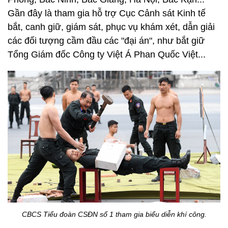
Vương quốc Mông tại Mường Nhé (Điện Biên), vụ
gây rối tại Hưng Yên, Bình Thuận; tham gia triệt phá
băng nhóm tội phạm có tổ chức hoạt động dọc
tuyến sông thuộc các tỉnh Tuyên Quang, Phú Thọ,
Vĩnh Phúc và Hà Nội; tăng cường cho Cục Cảnh sát
hình sự triệt phá nhiều băng nhóm tổ chức đánh
bạc và đánh bạc lớn trên địa bàn Lào Cai, Hải
Phòng, Bắc Ninh, Bắc Giang, Hà Nội, Bắc Kạn...
Gần đây là tham gia hỗ trợ Cục Cảnh sát Kinh tế
bắt, canh giữ, giám sát, phục vụ khám xét, dẫn giải
các đối tượng cầm đầu các "đại án", như bắt giữ
Tổng Giám đốc Công ty Việt Á Phan Quốc Việt...