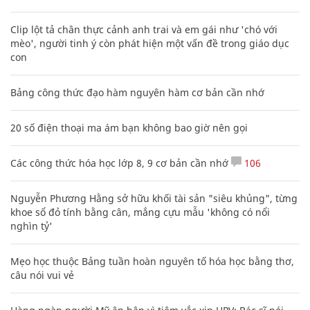
XEM THÊM BÀI VIẾT
Đọc nhiều
Bình luận nhiều
Phó Đoàn ĐBQH Hà Giang Vương Ngọc Hà bị kỷ luật
Cách học thuộc nhanh Bảng công thức lượng giác bằng thơ,
"thần chú"
17
Clip lột tả chân thực cảnh anh trai và em gái như 'chó với
mèo', người tinh ý còn phát hiện một vấn đề trong giáo dục
con
Bảng công thức đạo hàm nguyên hàm cơ bản cần nhớ
20 số điện thoại ma ám bạn không bao giờ nên gọi
Các công thức hóa học lớp 8, 9 cơ bản cần nhớ
106