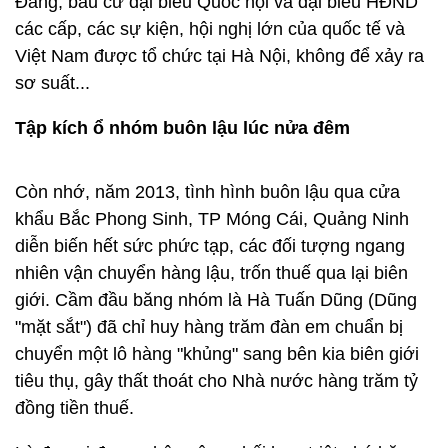
Đảng, bầu cử đại biểu Quốc hội và đại biểu HĐND
các cấp, các sự kiện, hội nghị lớn của quốc tế và
Việt Nam được tổ chức tại Hà Nội, không để xảy ra
sơ suất...
Tập kích ổ nhóm buôn lậu lúc nửa đêm
Còn nhớ, năm 2013, tình hình buôn lậu qua cửa
khẩu Bắc Phong Sinh, TP Móng Cái, Quảng Ninh