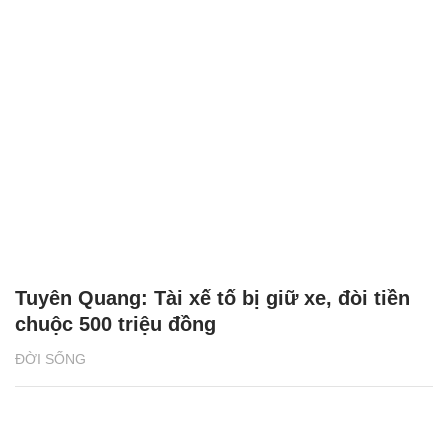
Chăm sóc sức khỏe cần thực hiện
GS.TS Nguyễn Thị Lan ti
ngay khi cơ thể còn khỏe
chức Giám đốc Học viện
Việt Nam