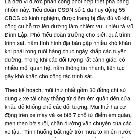
diễn biến hết sức phức tạp, các đối tượng ngang
nhiên vận chuyển hàng lậu, trốn thuế qua lại biên
giới. Cầm đầu băng nhóm là Hà Tuấn Dũng (Dũng
"mặt sắt") đã chỉ huy hàng trăm đàn em chuẩn bị
chuyển một lô hàng "khủng" sang bên kia biên giới
tiêu thụ, gây thất thoát cho Nhà nước hàng trăm tỷ
đồng tiền thuế.
Là đơn vị được phân công phối hợp triệt phá băng
nhóm này, Tiểu đoàn CSĐN số 1 đã huy động 55
CBCS có kinh nghiệm, được trang bị đầy đủ vũ khí,
công cụ hỗ trợ lên đường làm nhiệm vụ. Thiếu tá Vũ
Đình Lập, Phó Tiểu đoàn trưởng cho biết, quá trình
trinh sát, nắm tình hình địa bàn gặp nhiều khó khăn
khi phải rong ruổi hàng chục ngày khắp các tuyến
đường. Trong khi các đối tượng rất cảnh giác, có
nhiều mối quan hệ, nắm thông tin nhanh, liên tục