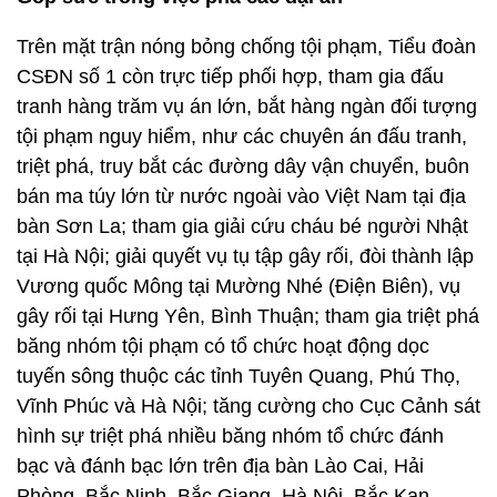
Audi…). Khám xét Công ty Tuấn Đông của Dũng
"mặt sắt" và nhà riêng đối tượng, lực lượng chức
năng thu được 568 động vật quý hiếm có trọng
lượng 1.249kg. Ngay trong đêm, Tiểu đoàn CSĐN
số 1 đã áp tải toàn bộ đối tượng và tang vật về để
Ban chuyên án xử lý theo quy định của pháp luật.
Góp sức trong việc phá các đại án
Trên mặt trận nóng bỏng chống tội phạm, Tiểu đoàn
CSĐN số 1 còn trực tiếp phối hợp, tham gia đấu
tranh hàng trăm vụ án lớn, bắt hàng ngàn đối tượng
tội phạm nguy hiểm, như các chuyên án đấu tranh,
triệt phá, truy bắt các đường dây vận chuyển, buôn
bán ma túy lớn từ nước ngoài vào Việt Nam tại địa
bàn Sơn La; tham gia giải cứu cháu bé người Nhật
tại Hà Nội; giải quyết vụ tụ tập gây rối, đòi thành lập