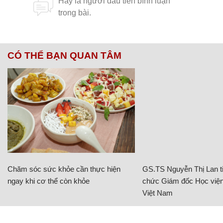
Chủ đề:
Chuyên án
giải cứu con tin
cảnh sát đặc nhiệm
CÓ THỂ BẠN QUAN TÂM