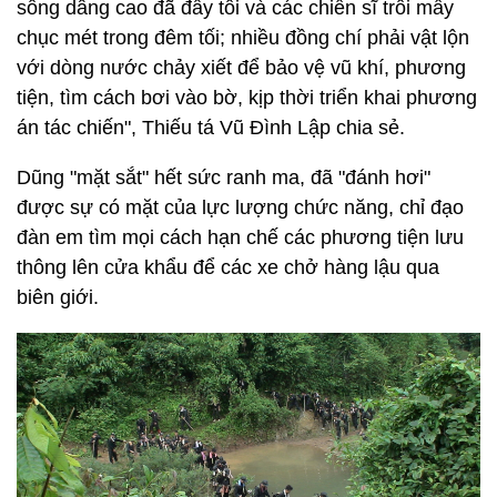
gây khó khăn cho công tác trinh sát.
Theo kế hoạch, mũi thứ nhất gồm 30 đồng chí sử
dụng 2 xe tải chạy thẳng từ điểm ém quân đến cửa
khẩu để khống chế các đối tượng. Mũi thứ hai cơ
động trên xe máy và xe ôtô 7 chỗ từ điểm ém quân,
men theo bờ suối, chặn đường vận chuyển của các
xe lậu. "Tình huống bất ngờ trời mưa to khiến nước
sông dâng cao đã đẩy tôi và các chiến sĩ trôi mấy
chục mét trong đêm tối; nhiều đồng chí phải vật lộn
với dòng nước chảy xiết để bảo vệ vũ khí, phương
tiện, tìm cách bơi vào bờ, kịp thời triển khai phương
án tác chiến", Thiếu tá Vũ Đình Lập chia sẻ.
Dũng "mặt sắt" hết sức ranh ma, đã "đánh hơi"
được sự có mặt của lực lượng chức năng, chỉ đạo
đàn em tìm mọi cách hạn chế các phương tiện lưu
thông lên cửa khẩu để các xe chở hàng lậu qua