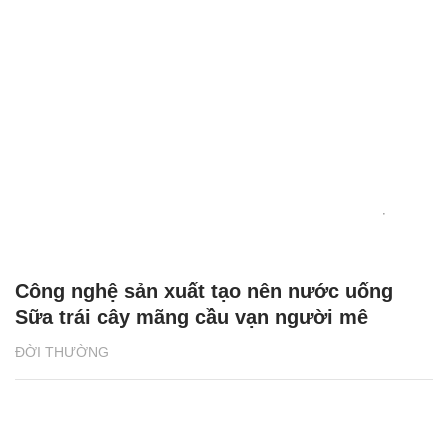
Tuyên Quang: Tài xế tố bị giữ xe, đòi tiền
chuộc 500 triệu đồng
ĐỜI SỐNG