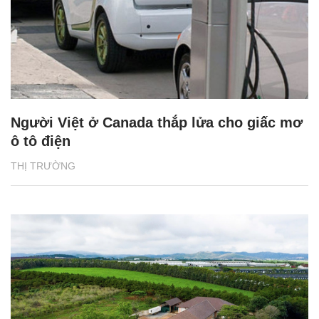
Người Việt ở Canada thắp lửa cho giấc mơ
ô tô điện
THỊ TRƯỜNG