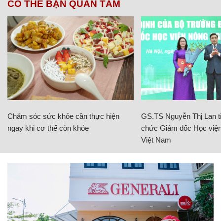
CÓ THỂ BẠN QUAN TÂM
Chăm sóc sức khỏe cần thực hiện
GS.TS Nguyễn Thị Lan ti
ngay khi cơ thể còn khỏe
chức Giám đốc Học viện
Việt Nam