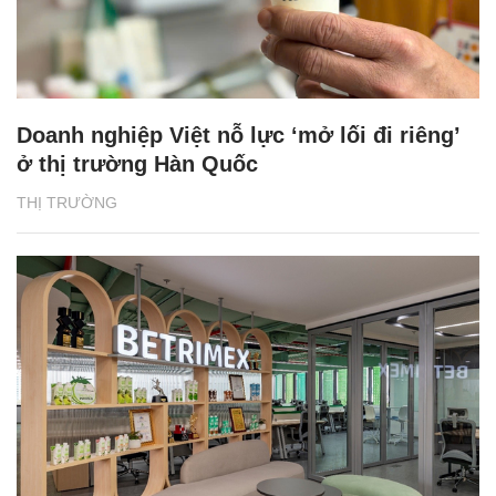
Doanh nghiệp Việt nỗ lực ‘mở lối đi riêng’
ở thị trường Hàn Quốc
THỊ TRƯỜNG