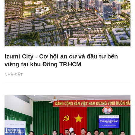
Izumi City - Cơ hội an cư và đầu tư bền
vững tại khu Đông TP.HCM
NHÀ ĐẤT