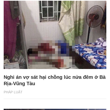
Nghi án vợ sát hại chồng lúc nửa đêm ở Bà
Rịa-Vũng Tàu
PHÁP LUẬT