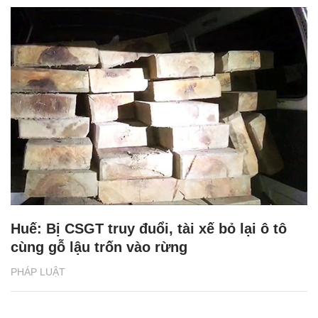
Huế: Bị CSGT truy đuổi, tài xế bỏ lại ô tô
cùng gỗ lậu trốn vào rừng
PHÁP LUẬT