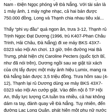
Nam - Điện Ngọc phóng về Đà Nẵng. Với tài sản là
1 máy ảnh, 1 máy nghe nhạc, cả hai bán được
750.000 đồng, Long và Thạnh chia nhau tiêu xài...
Thấy “phi vụ đầu” quá ngon ăn, trưa 3-12, Thạnh rủ
Trịnh Ngọc Đạt Dương (1996, trú K407-Phan Châu
Trinh, Hải Châu, Đà Nẵng) đi xe máy BKS 43X7-
0323 vào Hội An chơi. 13 giờ, trên đường Hai Bà
Trưng, phát hiện chị Caroline Pecters (quốc tịch Bỉ,
như đã nói trên), Dương ngồi sau xe giật túi xách
của chị lấy được một máy ảnh hiệu Lumix, mang ra
Đà Nẵng bán được 3,5 triệu đồng. Trưa hôm sau (4-
12), Thạnh lại rủ Dương dùng xe máy BKS 43X7-
0323 vào Hội An cướp giật. Vào đến nội ô TP Hội
An, thấy lực lượng CA tuần tra nhiều, cả hai không
dám ra tay, đành quay về Đà Nẵng. Tuy nhiên, đến
đường Lạc Long Quân, phát hiện một phụ nữ nước