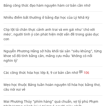
Bảng công thức đạo hàm nguyên hàm cơ bản cần nhớ
Nhiều điểm bất thường ở bằng đại học của Lý Nhã Kỳ
Clip lột tả chân thực cảnh anh trai và em gái như 'chó với
mèo', người tinh ý còn phát hiện một vấn đề trong giáo dục
con
Nguyễn Phương Hằng sở hữu khối tài sản "siêu khủng", từng
khoe sổ đỏ tính bằng cân, mắng cựu mẫu 'không có nổi
nghìn tỷ'
Các công thức hóa học lớp 8, 9 cơ bản cần nhớ
106
Mẹo học thuộc Bảng tuần hoàn nguyên tố hóa học bằng thơ,
câu nói vui vẻ
Mai Phương Thúy "phím hàng" quá chuẩn, vợ tỷ phú Phạm