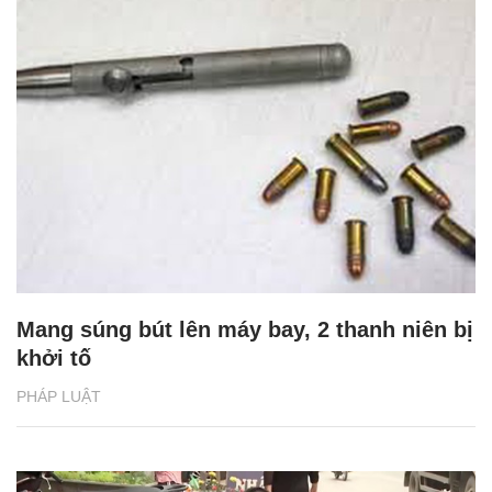
Mang súng bút lên máy bay, 2 thanh niên bị
khởi tố
PHÁP LUẬT