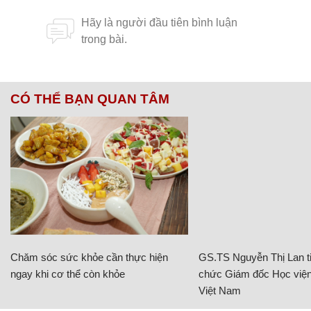
CÓ THỂ BẠN QUAN TÂM
Chăm sóc sức khỏe cần thực hiện
GS.TS Nguyễn Thị Lan ti
ngay khi cơ thể còn khỏe
chức Giám đốc Học viện
Việt Nam