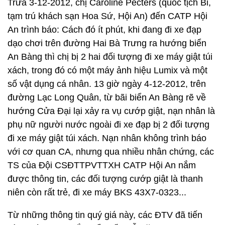
Trưa 3-12-2012, chị Caroline Pecters (quốc tịch Bỉ,
tạm trú khách sạn Hoa Sứ, Hội An) đến CATP Hội
An trình báo: Cách đó ít phút, khi đang đi xe đạp
dạo chơi trên đường Hai Bà Trưng ra hướng biển
An Bàng thì chị bị 2 hai đối tượng đi xe máy giật túi
xách, trong đó có một máy ảnh hiệu Lumix và một
số vật dụng cá nhân. 13 giờ ngày 4-12-2012, trên
đường Lạc Long Quân, từ bãi biển An Bàng rẽ về
hướng Cửa Đại lại xảy ra vụ cướp giật, nạn nhân là
phụ nữ người nước ngoài đi xe đạp bị 2 đối tượng
đi xe máy giật túi xách. Nạn nhân không trình báo
với cơ quan CA, nhưng qua nhiều nhân chứng, các
TS của Đội CSĐTTPVTTXH CATP Hội An nắm
được thông tin, các đối tượng cướp giật là thanh
niên còn rất trẻ, đi xe máy BKS 43X7-0323...
Từ những thông tin quý giá này, các ĐTV đã tiến