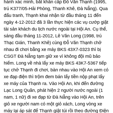
hành xác minh, bắt khẩn cấp Đỗ Văn Thạnh (1995,
trú K377/05-Hải Phòng, Thanh Khê, Đà Nẵng). Qua
đấu tranh, Thạnh khai nhận từ đầu tháng 11 đến
ngày 4-12-2012 đã 3 lần thực hiện các vụ cướp giật
tài sản khách du lịch nước ngoài tại Hội An. Cụ thể,
sáng đầu tháng 11-2012, Lê Văn Long (1998, trú
Thạc Gián, Thanh Khê) cùng Đỗ Văn Thạnh chở
nhau đi chơi bằng xe máy BKS 43X7-0323 thì bị
CSGT Đà Nẵng tạm giữ xe vì không đội mũ bảo
hiểm. Long về nhà lấy xe máy BKS 43K7-5367 tiếp
tục chở Thạnh đi chơi, bàn nhau vào Hội An xem có
xe đạp điện thì trộm đem bán lấy tiền nộp phạt lấy
xe máy của Thạnh ra. Vào Hội An, khi đến đường
Lạc Long Quân, phát hiện 2 người nước ngoài (1
nam, 1 nữ) đi xe đạp từ Đà Nẵng vào Hội An, trên
giỏ xe người nam có một giỏ xách, Long vòng xe
máy lại áp sát để Thạnh giật túi rồi theo đường Điện