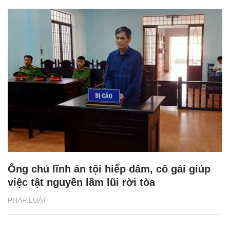
Ông chủ lĩnh án tội hiếp dâm, cô gái giúp
việc tật nguyền lầm lũi rời tòa
PHÁP LUẬT