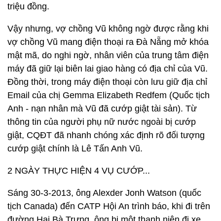
triệu đồng.
Vậy nhưng, vợ chồng Vũ không ngờ được rằng khi
vợ chồng Vũ mang điện thoại ra Đà Nẵng mở khóa
mật mã, do nghi ngờ, nhân viên của trung tâm điện
máy đã giữ lại biên lai giao hàng có địa chỉ của Vũ.
Đồng thời, trong máy điện thoại còn lưu giữ địa chỉ
Email của chị Gemma Elizabeth Redfem (Quốc tịch
Anh - nạn nhân mà Vũ đã cướp giật tài sản). Từ
thông tin của người phụ nữ nước ngoài bị cướp
giật, CQĐT đã nhanh chóng xác định rõ đối tượng
cướp giật chính là Lê Tấn Anh Vũ.
2 NGÀY THỰC HIỆN 4 VỤ CƯỚP...
Sáng 30-3-2013, ông Alexder Jonh Watson (quốc
tịch Canada) đến CATP Hội An trình báo, khi đi trên
đường Hai Bà Trưng, ông bị một thanh niên đi xe