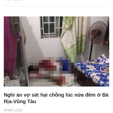
Nghi án vợ sát hại chồng lúc nửa đêm ở Bà
Rịa-Vũng Tàu
PHÁP LUẬT