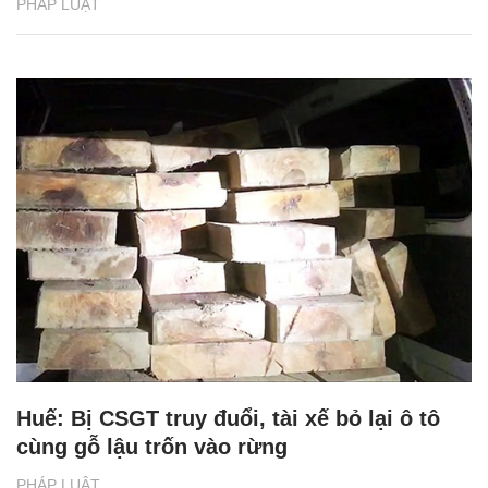
PHÁP LUẬT
Huế: Bị CSGT truy đuổi, tài xế bỏ lại ô tô
cùng gỗ lậu trốn vào rừng
PHÁP LUẬT