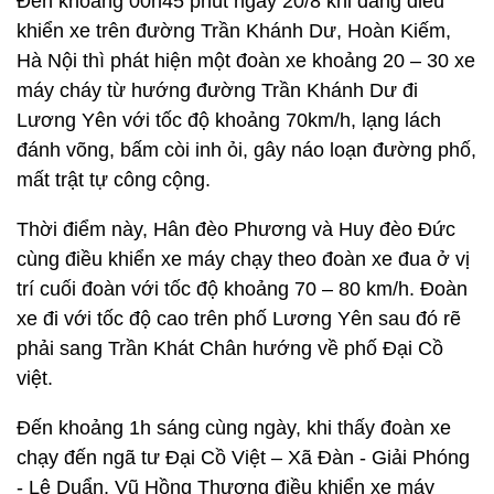
Đến khoảng 00h45 phút ngày 20/8 khi đang điều
khiển xe trên đường Trần Khánh Dư, Hoàn Kiếm,
Hà Nội thì phát hiện một đoàn xe khoảng 20 – 30 xe
máy cháy từ hướng đường Trần Khánh Dư đi
Lương Yên với tốc độ khoảng 70km/h, lạng lách
đánh võng, bấm còi inh ỏi, gây náo loạn đường phố,
mất trật tự công cộng.
Thời điểm này, Hân đèo Phương và Huy đèo Đức
cùng điều khiển xe máy chạy theo đoàn xe đua ở vị
trí cuối đoàn với tốc độ khoảng 70 – 80 km/h. Đoàn
xe đi với tốc độ cao trên phố Lương Yên sau đó rẽ
phải sang Trần Khát Chân hướng về phố Đại Cồ
việt.
Đến khoảng 1h sáng cùng ngày, khi thấy đoàn xe
chạy đến ngã tư Đại Cồ Việt – Xã Đàn - Giải Phóng
- Lê Duẩn, Vũ Hồng Thương điều khiển xe máy