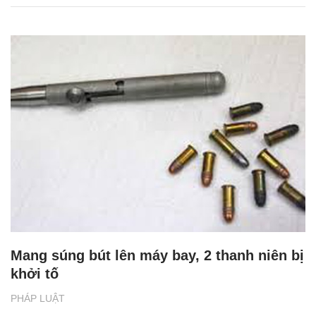
Mang súng bút lên máy bay, 2 thanh niên bị
khởi tố
PHÁP LUẬT