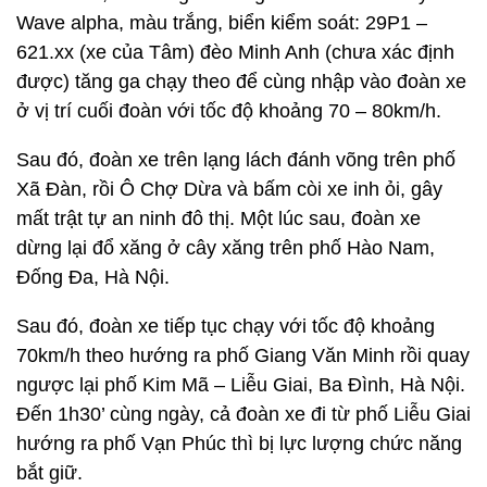
Wave alpha, màu trắng, biển kiểm soát: 29P1 –
621.xx (xe của Tâm) đèo Minh Anh (chưa xác định
được) tăng ga chạy theo để cùng nhập vào đoàn xe
ở vị trí cuối đoàn với tốc độ khoảng 70 – 80km/h.
Sau đó, đoàn xe trên lạng lách đánh võng trên phố
Xã Đàn, rồi Ô Chợ Dừa và bấm còi xe inh ỏi, gây
mất trật tự an ninh đô thị. Một lúc sau, đoàn xe
dừng lại đổ xăng ở cây xăng trên phố Hào Nam,
Đống Đa, Hà Nội.
Sau đó, đoàn xe tiếp tục chạy với tốc độ khoảng
70km/h theo hướng ra phố Giang Văn Minh rồi quay
ngược lại phố Kim Mã – Liễu Giai, Ba Đình, Hà Nội.
Đến 1h30’ cùng ngày, cả đoàn xe đi từ phố Liễu Giai
hướng ra phố Vạn Phúc thì bị lực lượng chức năng
bắt giữ.