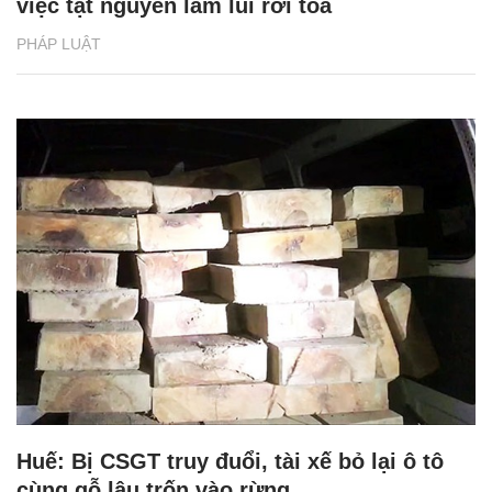
việc tật nguyền lầm lũi rời tòa
PHÁP LUẬT
Huế: Bị CSGT truy đuổi, tài xế bỏ lại ô tô
cùng gỗ lậu trốn vào rừng