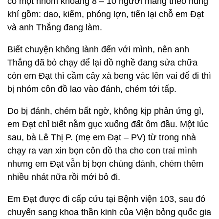
có một nhóm khoảng 8 – 10 người mang theo hung
khí gồm: dao, kiếm, phóng lợn, tiến lại chỗ em Đạt
và anh Thắng đang làm.
Biết chuyện không lành đến với mình, nên anh
Thắng đã bỏ chạy để lại đồ nghề đang sửa chữa
còn em Đạt thì cầm cây xà beng vác lên vai để đi thì
bị nhóm côn đồ lao vào đánh, chém tới tấp.
Do bị đánh, chém bất ngờ, không kịp phản ứng gì,
em Đạt chỉ biết nằm gục xuống đất ôm đầu. Một lúc
sau, bà Lê Thị P. (mẹ em Đạt – PV) từ trong nhà
chạy ra van xin bọn côn đồ tha cho con trai mình
nhưng em Đạt vẫn bị bọn chúng đánh, chém thêm
nhiều nhát nữa rồi mới bỏ đi.
Em Đạt được đi cấp cứu tại Bệnh viện 103, sau đó
chuyển sang khoa thần kinh của Viện bỏng quốc gia