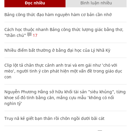
Đọc nhiều
Bình luận nhiều
Bảng công thức đạo hàm nguyên hàm cơ bản cần nhớ
Cách học thuộc nhanh Bảng công thức lượng giác bằng thơ,
"thần chú"
17
Nhiều điểm bất thường ở bằng đại học của Lý Nhã Kỳ
Clip lột tả chân thực cảnh anh trai và em gái như 'chó với
mèo', người tinh ý còn phát hiện một vấn đề trong giáo dục
con
Nguyễn Phương Hằng sở hữu khối tài sản "siêu khủng", từng
khoe sổ đỏ tính bằng cân, mắng cựu mẫu 'không có nổi
nghìn tỷ'
Truy nã kẻ giết bạn thân rồi chôn ngồi dưới bãi cát