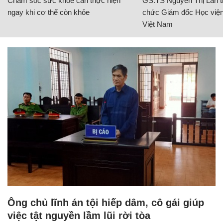
Chăm sóc sức khỏe cần thực hiện
GS.TS Nguyễn Thị Lan ti
ngay khi cơ thể còn khỏe
chức Giám đốc Học viện
Việt Nam
Ông chủ lĩnh án tội hiếp dâm, cô gái giúp
việc tật nguyền lầm lũi rời tòa