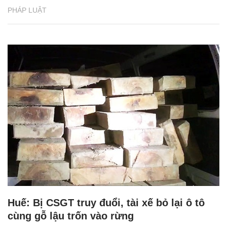
PHÁP LUẬT
Huế: Bị CSGT truy đuổi, tài xế bỏ lại ô tô
cùng gỗ lậu trốn vào rừng