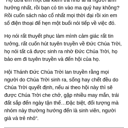
“Họ đưa em một bài kiểm tra như ai là người ảnh
hưởng nhất, rồi bạn có tin vào ma quỷ hay không?
Rồi cuốn sách nào cổ nhất mọi thời đại rồi xin em
số điện thoại để hẹn một buổi nói tiếp về việc đó.
Họ nói rất thuyết phục làm mình cảm giác rất tin
tưởng, rất cuốn hút tuyên truyền về Đức Chúa Trời,
họ nói tất cả được sinh ra nhờ Đức Chúa Trời, họ
bảo em đi tuyên truyền và đến hội của họ.
Hội Thánh Đức Chúa Trời lan truyền rằng mọi
người do Chúa Trời sinh ra, sống hay chết đều do
Chúa Trời quyết định, nếu ai theo hội này thì sẽ
được Chúa Trời che chở, gặp nhiều may mắn, trái
đất sắp đến ngày tận thế…Đặc biệt, đối tượng mà
nhóm này thường hướng đến là sinh viên, người
già và trẻ nhỏ".