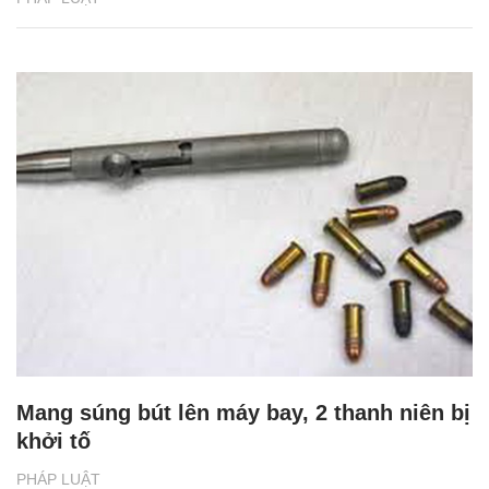
Mang súng bút lên máy bay, 2 thanh niên bị
khởi tố
PHÁP LUẬT