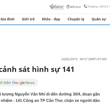
Hotline: 09161
Gia đình
Giới trẻ
Khỏe - đẹp
Chuyện lạ
Quân sự
24/02/2015 09:57 (GMT+07:00)
cảnh sát hình sự 141
ối tượng Nguyễn Văn Nhí đi đến đường 30/4, đoạn gần
 nhiệm - 141 Công an TP Cần Thơ, chặn xe người dân.