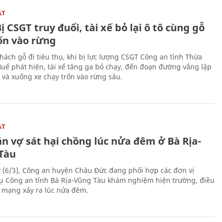
ẬT
ị CSGT truy đuổi, tài xế bỏ lại ô tô cùng gỗ
rốn vào rừng
hách gỗ đi tiêu thụ, khi bị lực lượng CSGT Công an tỉnh Thừa
Huế phát hiện, tài xế tăng ga bỏ chạy, đến đoạn đường vắng lập
 và xuống xe chạy trốn vào rừng sâu.
ẬT
n vợ sát hại chồng lúc nửa đêm ở Bà Rịa-
Tàu
 (6/3), Công an huyện Châu Đức đang phối hợp các đơn vị
ụ Công an tỉnh Bà Rịa-Vũng Tàu khám nghiệm hiện trường, điều
n mạng xảy ra lúc nửa đêm.