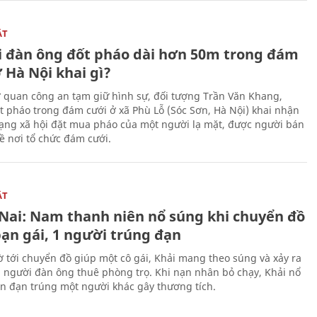
ẬT
 đàn ông đốt pháo dài hơn 50m trong đám
 Hà Nội khai gì?
ơ quan công an tạm giữ hình sự, đối tượng Trần Văn Khang,
t pháo trong đám cưới ở xã Phù Lỗ (Sóc Sơn, Hà Nội) khai nhận
ạng xã hội đặt mua pháo của một người lạ mặt, được người bán
ề nơi tổ chức đám cưới.
ẬT
Nai: Nam thanh niên nổ súng khi chuyển đồ
bạn gái, 1 người trúng đạn
 tới chuyển đồ giúp một cô gái, Khải mang theo súng và xảy ra
i người đàn ông thuê phòng trọ. Khi nạn nhân bỏ chạy, Khải nổ
ên đạn trúng một người khác gây thương tích.