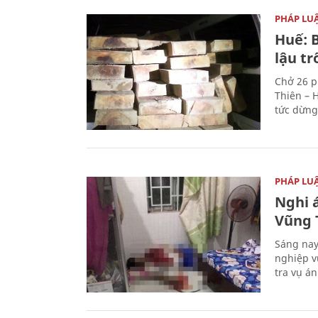
PHÁP LU
Huế: B
lậu t
Chở 26 p
Thiên – 
tức dừng
PHÁP LU
Nghi á
Vũng 
Sáng nay
nghiệp v
tra vụ á