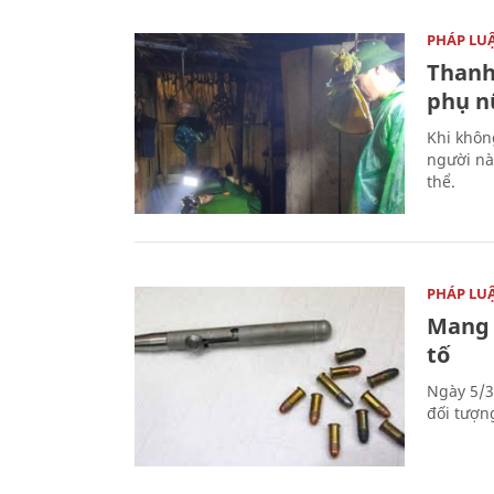
PHÁP LU
Thanh
phụ nữ
Khi khôn
người nà
thể.
PHÁP LU
Mang 
tố
Ngày 5/3
đối tượn