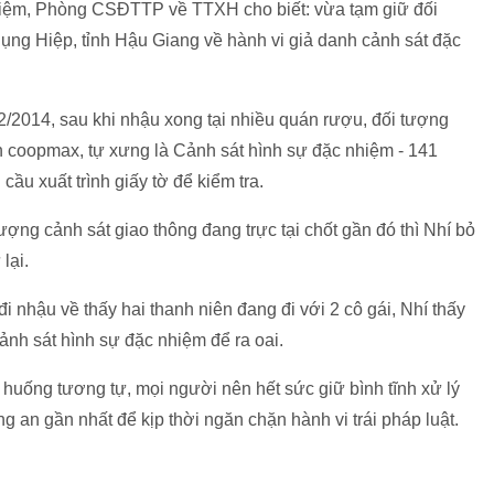
hiệm, Phòng CSĐTTP về TTXH cho biết: vừa tạm giữ đối
ng Hiệp, tỉnh Hậu Giang về hành vi giả danh cảnh sát đặc
/2014, sau khi nhậu xong tại nhiều quán rượu, đối tượng
 coopmax, tự xưng là Cảnh sát hình sự đặc nhiệm - 141
u xuất trình giấy tờ để kiểm tra.
ợng cảnh sát giao thông đang trực tại chốt gần đó thì Nhí bỏ
lại.
đi nhậu về thấy hai thanh niên đang đi với 2 cô gái, Nhí thấy
ảnh sát hình sự đặc nhiệm để ra oai.
huống tương tự, mọi người nên hết sức giữ bình tĩnh xử lý
 an gần nhất để kịp thời ngăn chặn hành vi trái pháp luật.