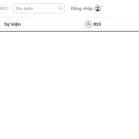
18822
Đăng nhập
Sự kiện
RSS