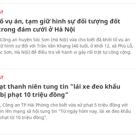
ẬT
ố vụ án, tạm giữ hình sự đối tượng đốt
trong đám cưới ở Hà Nội
Công an huyện Sóc Sơn (Hà Nội) vừa cho biết đã khởi tố vụ án
ữ hình sự đối với Trần Văn Khang (40 tuổi, ở khối 12, xã Phù Lỗ,
 Sơn, Hà Nội) để điều tra về hành vi gây rối trật tự công cộng.
ẬT
t thanh niên tung tin "lái xe đeo khẩu
bị phạt 10 triệu đồng"
, Công an TP Hải Phòng cho biết vừa xử phạt 5 triệu đồng với
ên lên mạng xã hội tung tin "Từ ngày hôm nay, lái xe đeo khẩu
phạt từ 10 triệu đồng".