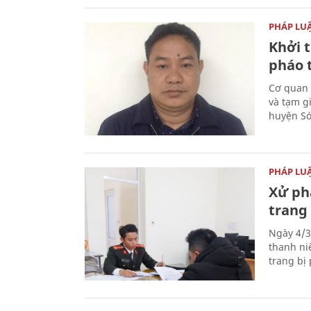
PHÁP LU
Khởi t
pháo 
Cơ quan 
và tạm gi
huyện Sóc
PHÁP LU
Xử phạ
trang 
Ngày 4/3
thanh ni
trang bị 