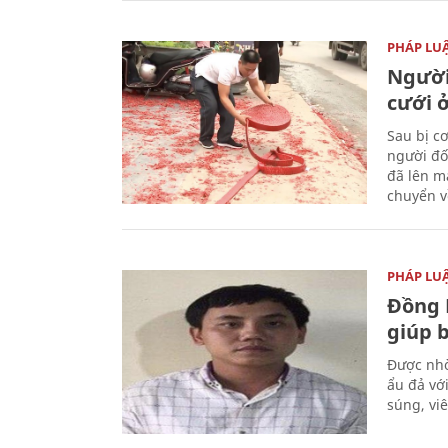
PHÁP LU
Người
cưới ở
Sau bị c
người đố
đã lên m
chuyển v
PHÁP LU
Đồng 
giúp 
Được nhờ
ẩu đả vớ
súng, vi