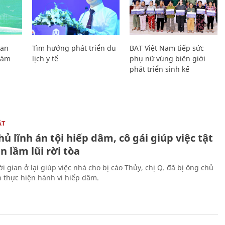
Lan
Tìm hướng phát triển du
BAT Việt Nam tiếp sức
Giám
lịch y tế
phụ nữ vùng biên giới
phát triển sinh kế
ẬT
ủ lĩnh án tội hiếp dâm, cô gái giúp việc tật
 lầm lũi rời tòa
i gian ở lại giúp việc nhà cho bị cáo Thủy, chị Q. đã bị ông chủ
n thực hiện hành vi hiếp dâm.