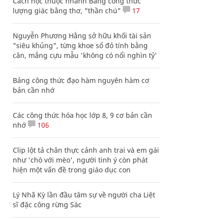
Cách học thuộc nhanh Bảng công thức
lượng giác bằng thơ, "thần chú"
17
Nguyễn Phương Hằng sở hữu khối tài sản
"siêu khủng", từng khoe sổ đỏ tính bằng
cân, mắng cựu mẫu 'không có nổi nghìn tỷ'
Bảng công thức đạo hàm nguyên hàm cơ
bản cần nhớ
Các công thức hóa học lớp 8, 9 cơ bản cần
nhớ
106
Clip lột tả chân thực cảnh anh trai và em gái
như 'chó với mèo', người tinh ý còn phát
hiện một vấn đề trong giáo dục con
Lý Nhã Kỳ lần đầu tâm sự về người cha Liệt
sĩ đặc công rừng Sác