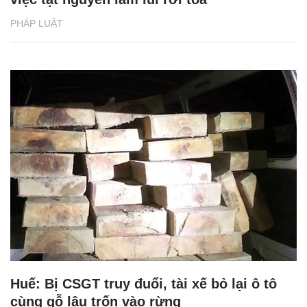
PHÁP LUẬT
Huế: Bị CSGT truy đuổi, tài xế bỏ lại ô tô
cùng gỗ lậu trốn vào rừng