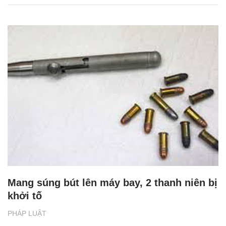
Mang súng bút lên máy bay, 2 thanh niên bị
khởi tố
PHÁP LUẬT