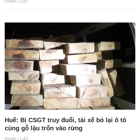
PHÁP LUẬT
Huế: Bị CSGT truy đuổi, tài xế bỏ lại ô tô
cùng gỗ lậu trốn vào rừng
PHÁP LUẬT