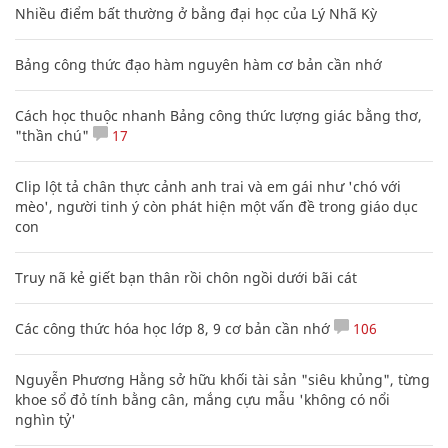
Nhiều điểm bất thường ở bằng đại học của Lý Nhã Kỳ
Bảng công thức đạo hàm nguyên hàm cơ bản cần nhớ
Cách học thuộc nhanh Bảng công thức lượng giác bằng thơ,
"thần chú"
17
Clip lột tả chân thực cảnh anh trai và em gái như 'chó với
mèo', người tinh ý còn phát hiện một vấn đề trong giáo dục
con
Truy nã kẻ giết bạn thân rồi chôn ngồi dưới bãi cát
Các công thức hóa học lớp 8, 9 cơ bản cần nhớ
106
Nguyễn Phương Hằng sở hữu khối tài sản "siêu khủng", từng
khoe sổ đỏ tính bằng cân, mắng cựu mẫu 'không có nổi
nghìn tỷ'