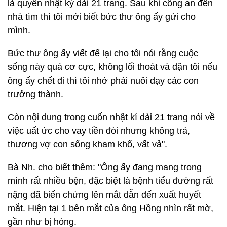
là quyển nhật ký dài 21 trang. Sau khi công an đến
nhà tìm thì tôi mới biết bức thư ông ấy gửi cho
mình.
Bức thư ông ấy viết để lại cho tôi nói rằng cuộc
sống này quá cơ cực, không lối thoát và dặn tôi nếu
ông ấy chết đi thì tôi nhớ phải nuôi dạy các con
trưởng thành.
Còn nội dung trong cuốn nhật kí dài 21 trang nói về
việc uất ức cho vay tiền đòi nhưng không trả,
thương vợ con sống kham khổ, vất vả".
Bà Nh. cho biết thêm: "Ông ấy đang mang trong
mình rất nhiều bện, đặc biệt là bệnh tiểu đường rất
nặng đã biến chứng lên mắt dẫn đến xuất huyết
mắt. Hiện tại 1 bên mắt của ông Hồng nhìn rất mờ,
gần như bị hỏng.