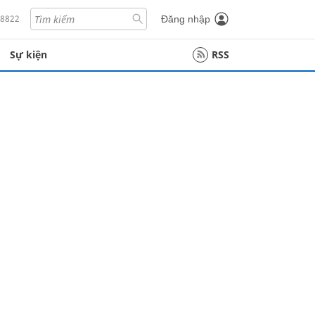
18822
Đăng nhập
Sự kiện
RSS