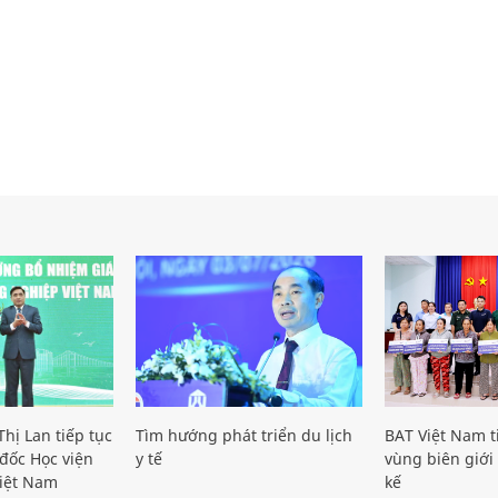
hị Lan tiếp tục
Tìm hướng phát triển du lịch
BAT Việt Nam t
đốc Học viện
y tế
vùng biên giới 
iệt Nam
kế