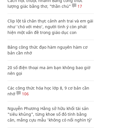
Cách học thuộc nhanh Bảng công thức
lượng giác bằng thơ, "thần chú"
17
Clip lột tả chân thực cảnh anh trai và em gái
như 'chó với mèo', người tinh ý còn phát
hiện một vấn đề trong giáo dục con
Bảng công thức đạo hàm nguyên hàm cơ
bản cần nhớ
20 số điện thoại ma ám bạn không bao giờ
nên gọi
Các công thức hóa học lớp 8, 9 cơ bản cần
nhớ
106
Nguyễn Phương Hằng sở hữu khối tài sản
"siêu khủng", từng khoe sổ đỏ tính bằng
cân, mắng cựu mẫu 'không có nổi nghìn tỷ'