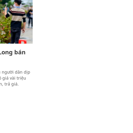
 Long bán
ụ người dân dịp
giá vài triệu
, trả giá.