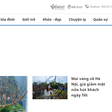
Hotline: 09161
Gia đình
Giới trẻ
Khỏe - đẹp
Chuyện lạ
Quân sự
Mai vàng về Hà
Nội, giá giảm một
nửa hút khách
ngày Tết