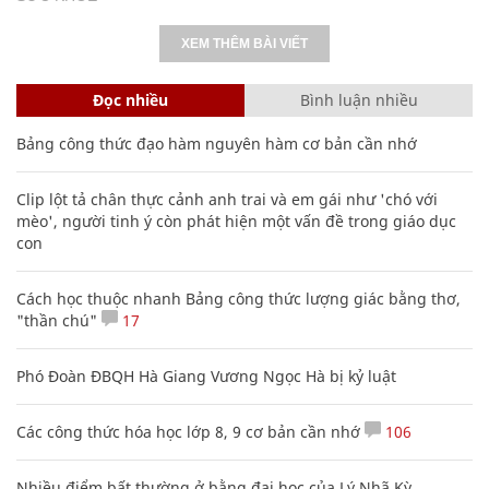
XEM THÊM BÀI VIẾT
Đọc nhiều
Bình luận nhiều
Bảng công thức đạo hàm nguyên hàm cơ bản cần nhớ
Clip lột tả chân thực cảnh anh trai và em gái như 'chó với
mèo', người tinh ý còn phát hiện một vấn đề trong giáo dục
con
Cách học thuộc nhanh Bảng công thức lượng giác bằng thơ,
"thần chú"
17
Phó Đoàn ĐBQH Hà Giang Vương Ngọc Hà bị kỷ luật
Các công thức hóa học lớp 8, 9 cơ bản cần nhớ
106
Nhiều điểm bất thường ở bằng đại học của Lý Nhã Kỳ