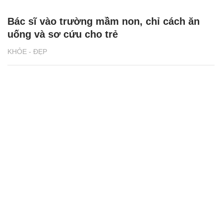
Bác sĩ vào trường mầm non, chỉ cách ăn
uống và sơ cứu cho trẻ
KHỎE - ĐẸP