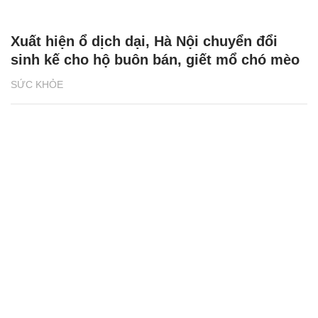
Xuất hiện ổ dịch dại, Hà Nội chuyển đổi
sinh kế cho hộ buôn bán, giết mổ chó mèo
SỨC KHỎE