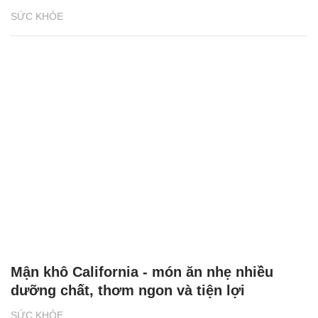
SỨC KHỎE
Mận khô California - món ăn nhẹ nhiều
dưỡng chất, thơm ngon và tiện lợi
SỨC KHỎE