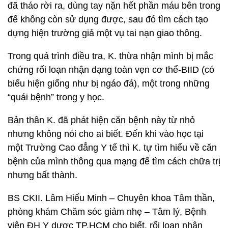
đã tháo rời ra, dùng tay nặn hết phần máu bên trong
để không còn sử dụng được, sau đó tìm cách tạo
dựng hiện trường giả một vụ tai nạn giao thông.
Trong quá trình điều tra, K. thừa nhận mình bị mắc
chứng rối loạn nhận dạng toàn vẹn cơ thể-BIID (có
biểu hiện giống như bị ngáo đá), một trong những
“quái bệnh” trong y học.
Bản thân K. đã phát hiện căn bệnh này từ nhỏ
nhưng không nói cho ai biết. Đến khi vào học tại
một Trường Cao đẳng Y tế thì K. tự tìm hiểu về căn
bệnh của mình thông qua mạng để tìm cách chữa trị
nhưng bất thành.
BS CKII. Lâm Hiếu Minh – Chuyên khoa Tâm thần,
phòng khám Chăm sóc giảm nhẹ – Tâm lý, Bệnh
viện ĐH Y dược TP.HCM cho biết, rối loạn nhận