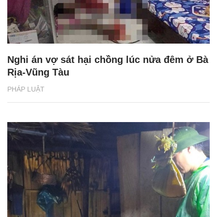
Nghi án vợ sát hại chồng lúc nửa đêm ở Bà
Rịa-Vũng Tàu
PHÁP LUẬT