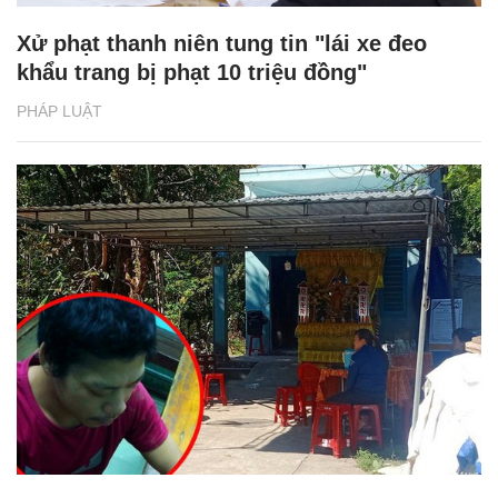
Xử phạt thanh niên tung tin "lái xe đeo
khẩu trang bị phạt 10 triệu đồng"
PHÁP LUẬT