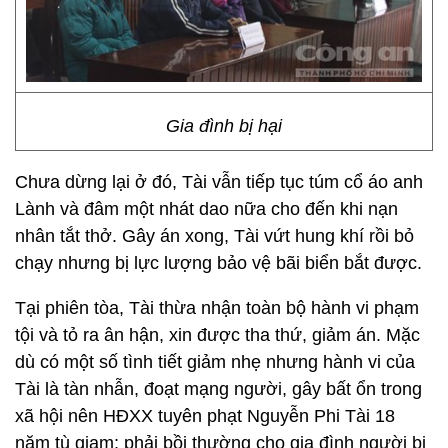
Gia đình bị hại
Chưa dừng lại ở đó, Tài vẫn tiếp tục túm cổ áo anh
Lành và đâm một nhát dao nữa cho đến khi nạn
nhân tắt thở. Gây án xong, Tài vứt hung khí rồi bỏ
chạy nhưng bị lực lượng bảo vệ bãi biển bắt được.
Tại phiên tòa, Tài thừa nhận toàn bộ hành vi phạm
tội và tỏ ra ân hận, xin được tha thứ, giảm án. Mặc
dù có một số tình tiết giảm nhẹ nhưng hành vi của
Tài là tàn nhẫn, đoạt mạng người, gây bất ổn trong
xã hội nên HĐXX tuyên phạt Nguyễn Phi Tài 18
năm tù giam; phải bồi thường cho gia đình người bị