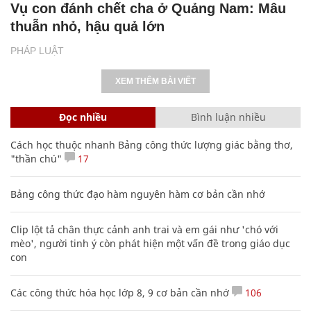
Vụ con đánh chết cha ở Quảng Nam: Mâu
thuẫn nhỏ, hậu quả lớn
PHÁP LUẬT
XEM THÊM BÀI VIẾT
Đọc nhiều
Bình luận nhiều
Cách học thuộc nhanh Bảng công thức lượng giác bằng thơ,
"thần chú"
17
Bảng công thức đạo hàm nguyên hàm cơ bản cần nhớ
Clip lột tả chân thực cảnh anh trai và em gái như 'chó với
mèo', người tinh ý còn phát hiện một vấn đề trong giáo dục
con
Các công thức hóa học lớp 8, 9 cơ bản cần nhớ
106