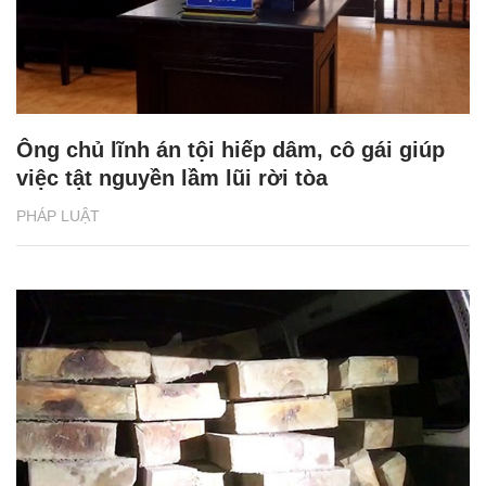
Ông chủ lĩnh án tội hiếp dâm, cô gái giúp
việc tật nguyền lầm lũi rời tòa
PHÁP LUẬT