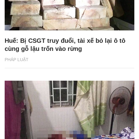
Huế: Bị CSGT truy đuổi, tài xế bỏ lại ô tô
cùng gỗ lậu trốn vào rừng
PHÁP LUẬT