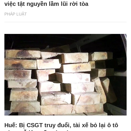
việc tật nguyền lầm lũi rời tòa
PHÁP LUẬT
Huế: Bị CSGT truy đuổi, tài xế bỏ lại ô tô