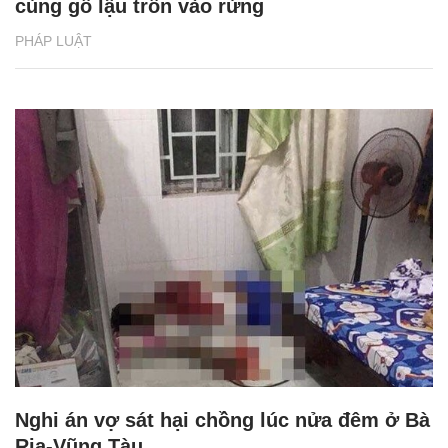
cùng gỗ lậu trốn vào rừng
PHÁP LUẬT
Nghi án vợ sát hại chồng lúc nửa đêm ở Bà
Rịa-Vũng Tàu