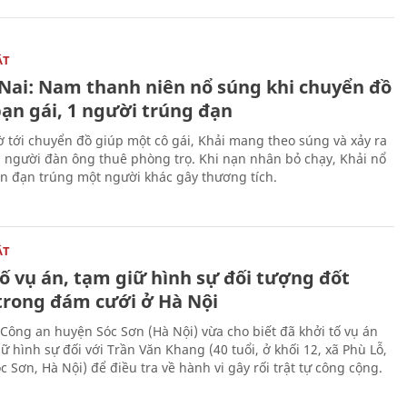
ẬT
Nai: Nam thanh niên nổ súng khi chuyển đồ
bạn gái, 1 người trúng đạn
 tới chuyển đồ giúp một cô gái, Khải mang theo súng và xảy ra
i người đàn ông thuê phòng trọ. Khi nạn nhân bỏ chạy, Khải nổ
ên đạn trúng một người khác gây thương tích.
ẬT
ố vụ án, tạm giữ hình sự đối tượng đốt
trong đám cưới ở Hà Nội
Công an huyện Sóc Sơn (Hà Nội) vừa cho biết đã khởi tố vụ án
ữ hình sự đối với Trần Văn Khang (40 tuổi, ở khối 12, xã Phù Lỗ,
 Sơn, Hà Nội) để điều tra về hành vi gây rối trật tự công cộng.