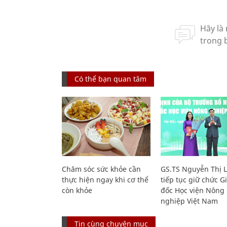
Có thể bạn quan tâm
Chăm sóc sức khỏe cần
GS.TS Nguyễn Thị 
thực hiện ngay khi cơ thể
tiếp tục giữ chức 
còn khỏe
đốc Học viện Nông
nghiệp Việt Nam
Tin cùng chuyên mục