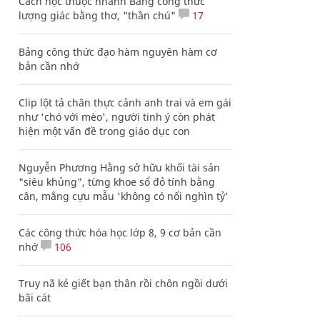
Cách học thuộc nhanh Bảng công thức
lượng giác bằng thơ, "thần chú"
17
Bảng công thức đạo hàm nguyên hàm cơ
bản cần nhớ
Clip lột tả chân thực cảnh anh trai và em gái
như 'chó với mèo', người tinh ý còn phát
hiện một vấn đề trong giáo dục con
Nguyễn Phương Hằng sở hữu khối tài sản
"siêu khủng", từng khoe sổ đỏ tính bằng
cân, mắng cựu mẫu 'không có nổi nghìn tỷ'
Các công thức hóa học lớp 8, 9 cơ bản cần
nhớ
106
Truy nã kẻ giết bạn thân rồi chôn ngồi dưới
bãi cát