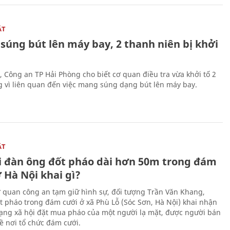
ẬT
súng bút lên máy bay, 2 thanh niên bị khởi
, Công an TP Hải Phòng cho biết cơ quan điều tra vừa khởi tố 2
g vì liên quan đến việc mang súng dạng bút lên máy bay.
ẬT
 đàn ông đốt pháo dài hơn 50m trong đám
 Hà Nội khai gì?
ơ quan công an tạm giữ hình sự, đối tượng Trần Văn Khang,
t pháo trong đám cưới ở xã Phù Lỗ (Sóc Sơn, Hà Nội) khai nhận
ạng xã hội đặt mua pháo của một người lạ mặt, được người bán
ề nơi tổ chức đám cưới.