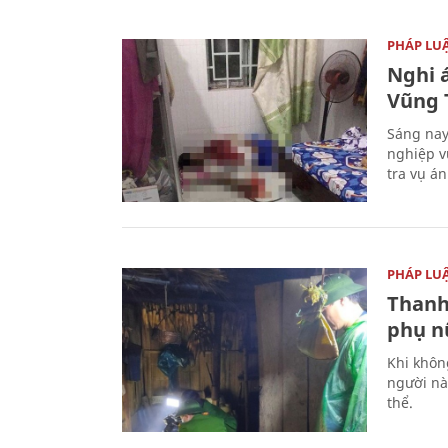
PHÁP LU
Nghi á
Vũng 
Sáng nay
nghiệp v
tra vụ á
PHÁP LU
Thanh
phụ nữ
Khi khôn
người nà
thể.