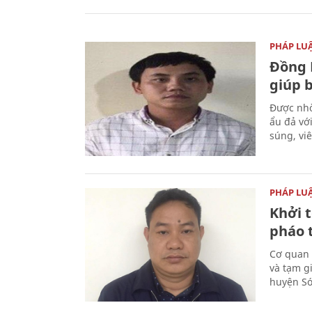
PHÁP LU
Đồng 
giúp 
Được nhờ
ẩu đả vớ
súng, vi
PHÁP LU
Khởi t
pháo 
Cơ quan 
và tạm gi
huyện Sóc