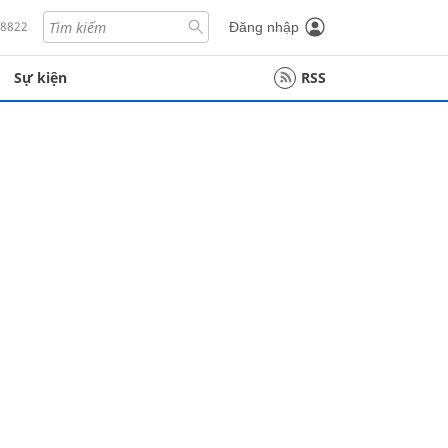
18822
Đăng nhập
Sự kiện
RSS