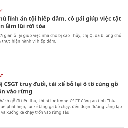
ẬT
ủ lĩnh án tội hiếp dâm, cô gái giúp việc tật
 lầm lũi rời tòa
i gian ở lại giúp việc nhà cho bị cáo Thủy, chị Q. đã bị ông chủ
n thực hiện hành vi hiếp dâm.
ẬT
ị CSGT truy đuổi, tài xế bỏ lại ô tô cùng gỗ
rốn vào rừng
hách gỗ đi tiêu thụ, khi bị lực lượng CSGT Công an tỉnh Thừa
Huế phát hiện, tài xế tăng ga bỏ chạy, đến đoạn đường vắng lập
 và xuống xe chạy trốn vào rừng sâu.