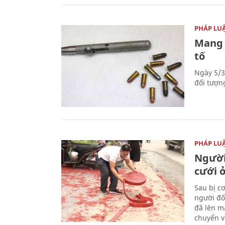
PHÁP LU
Mang 
tố
Ngày 5/3
đối tượn
PHÁP LU
Người
cưới ở
Sau bị c
người đố
đã lên m
chuyển v