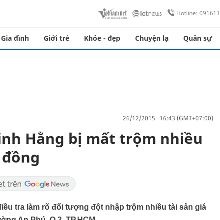
Hotline: 09161
Gia đình
Giới trẻ
Khỏe - đẹp
Chuyện lạ
Quân sự
26/12/2015 16:43 (GMT+07:00)
Minh Hằng bị mất trộm nhiều
ỷ đồng
u tra làm rõ đối tượng đột nhập trộm nhiều tài sản giá
phường An Phú, Q.2, TP.HCM.