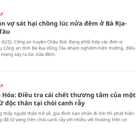
ẬT
n vợ sát hại chồng lúc nửa đêm ở Bà Rịa-
Tàu
 (6/3), Công an huyện Châu Đức đang phối hợp các đơn vị
ụ Công an tỉnh Bà Rịa-Vũng Tàu khám nghiệm hiện trường, điều
n mạng xảy ra lúc nửa đêm.
ẬT
 Hóa: Điều tra cái chết thương tâm của một
 độc thân tại chòi canh rẫy
g thấy người thân trở về, gia đình nạn nhân đi tìm thì phát hiện
y đã tử vong trên chòi canh rẫy với nhiều vết thương trên cơ