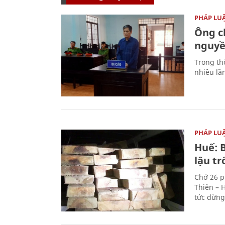
PHÁP LU
Ông ch
nguyền
Trong thờ
nhiều lầ
PHÁP LU
Huế: B
lậu t
Chở 26 p
Thiên – 
tức dừng