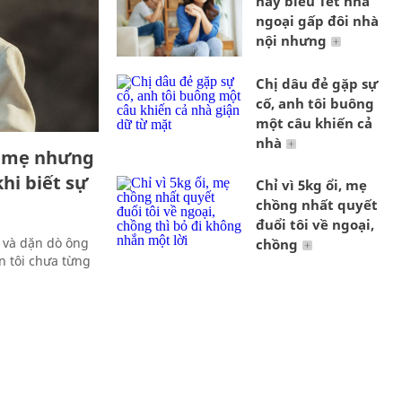
nay biếu Tết nhà
ngoại gấp đôi nhà
nội nhưng
Chị dâu đẻ gặp sự
cố, anh tôi buông
một câu khiến cả
nhà
ố mẹ nhưng
hi biết sự
Chỉ vì 5kg ổi, mẹ
chồng nhất quyết
đuổi tôi về ngoại,
 và dặn dò ông
chồng
n tôi chưa từng