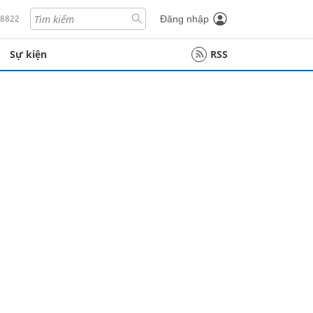
18822
Đăng nhập
Sự kiện
RSS