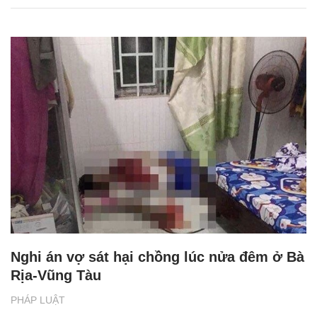
Nghi án vợ sát hại chồng lúc nửa đêm ở Bà
Rịa-Vũng Tàu
PHÁP LUẬT