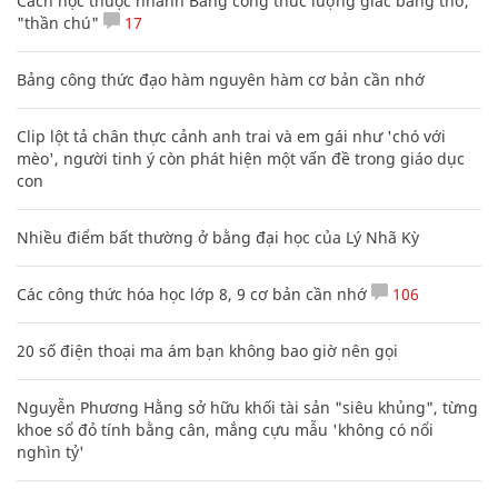
Cách học thuộc nhanh Bảng công thức lượng giác bằng thơ,
"thần chú"
17
Bảng công thức đạo hàm nguyên hàm cơ bản cần nhớ
Clip lột tả chân thực cảnh anh trai và em gái như 'chó với
mèo', người tinh ý còn phát hiện một vấn đề trong giáo dục
con
Nhiều điểm bất thường ở bằng đại học của Lý Nhã Kỳ
Các công thức hóa học lớp 8, 9 cơ bản cần nhớ
106
20 số điện thoại ma ám bạn không bao giờ nên gọi
Nguyễn Phương Hằng sở hữu khối tài sản "siêu khủng", từng
khoe sổ đỏ tính bằng cân, mắng cựu mẫu 'không có nổi
nghìn tỷ'