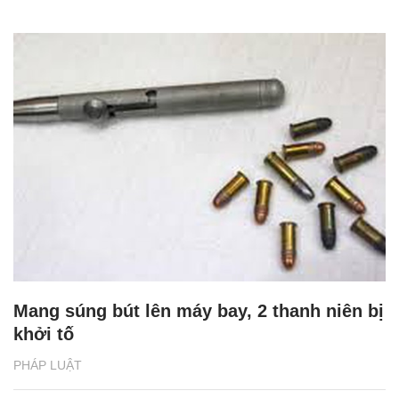
Mang súng bút lên máy bay, 2 thanh niên bị
khởi tố
PHÁP LUẬT