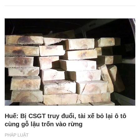
Huế: Bị CSGT truy đuổi, tài xế bỏ lại ô tô
cùng gỗ lậu trốn vào rừng
PHÁP LUẬT