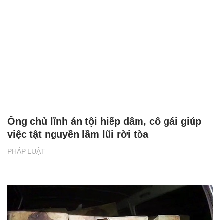
Ông chủ lĩnh án tội hiếp dâm, cô gái giúp
việc tật nguyền lầm lũi rời tòa
PHÁP LUẬT