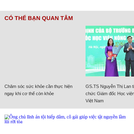
CÓ THỂ BẠN QUAN TÂM
Chăm sóc sức khỏe cần thực hiện
GS.TS Nguyễn Thị Lan ti
ngay khi cơ thể còn khỏe
chức Giám đốc Học viện
Việt Nam