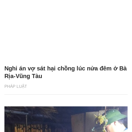
Nghi án vợ sát hại chồng lúc nửa đêm ở Bà
Rịa-Vũng Tàu
PHÁP LUẬT