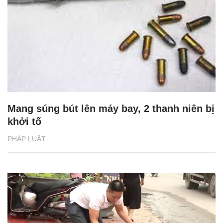
Mang súng bút lên máy bay, 2 thanh niên bị
khởi tố
PHÁP LUẬT