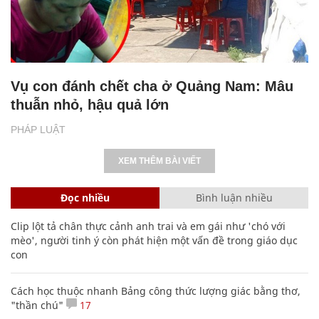
Vụ con đánh chết cha ở Quảng Nam: Mâu
thuẫn nhỏ, hậu quả lớn
PHÁP LUẬT
XEM THÊM BÀI VIẾT
Đọc nhiều
Bình luận nhiều
Clip lột tả chân thực cảnh anh trai và em gái như 'chó với
mèo', người tinh ý còn phát hiện một vấn đề trong giáo dục
con
Cách học thuộc nhanh Bảng công thức lượng giác bằng thơ,
"thần chú"
17