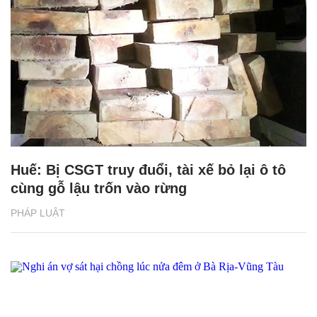
Huế: Bị CSGT truy đuổi, tài xế bỏ lại ô tô
cùng gỗ lậu trốn vào rừng
PHÁP LUẬT