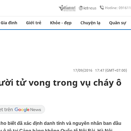
Hotline: 09161
Gia đình
Giới trẻ
Khỏe - đẹp
Chuyện lạ
Quân sự
17/09/2016 17:47 (GMT+07:00)
ời tử vong trong vụ cháy ô
o biết đã xác định danh tính và nguyên nhân ban đầu
y ô tô tại Cảng hàng không Quốc tế Nội Bài, Hà Nội.