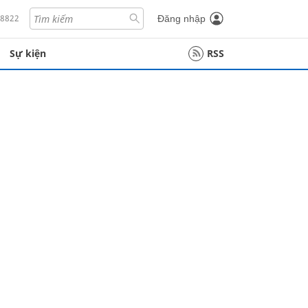
18822
Đăng nhập
Sự kiện
RSS