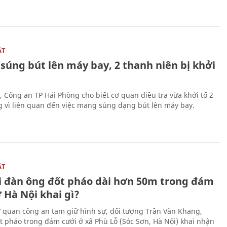
ẬT
súng bút lên máy bay, 2 thanh niên bị khởi
, Công an TP Hải Phòng cho biết cơ quan điều tra vừa khởi tố 2
g vì liên quan đến việc mang súng dạng bút lên máy bay.
ẬT
 đàn ông đốt pháo dài hơn 50m trong đám
 Hà Nội khai gì?
ơ quan công an tạm giữ hình sự, đối tượng Trần Văn Khang,
t pháo trong đám cưới ở xã Phù Lỗ (Sóc Sơn, Hà Nội) khai nhận