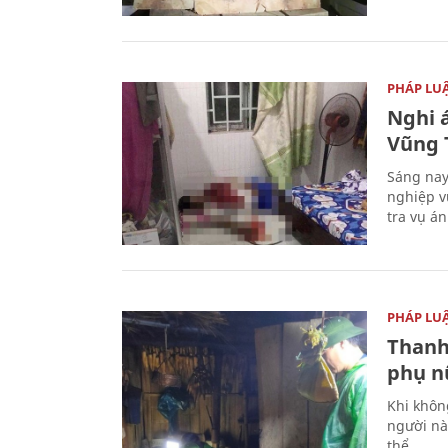
PHÁP LU
Nghi á
Vũng 
Sáng nay
nghiệp v
tra vụ á
PHÁP LU
Thanh
phụ nữ
Khi khôn
người nà
thể.