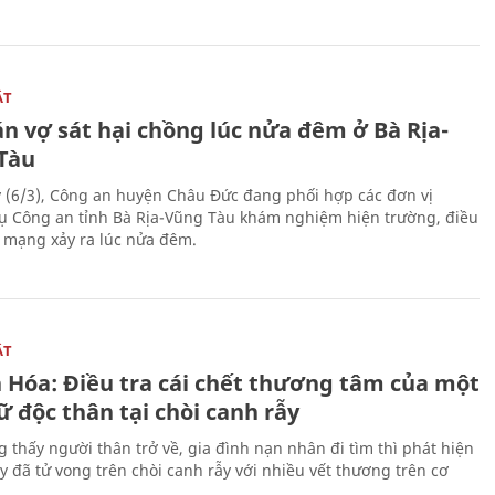
ẬT
n vợ sát hại chồng lúc nửa đêm ở Bà Rịa-
Tàu
 (6/3), Công an huyện Châu Đức đang phối hợp các đơn vị
ụ Công an tỉnh Bà Rịa-Vũng Tàu khám nghiệm hiện trường, điều
n mạng xảy ra lúc nửa đêm.
ẬT
 Hóa: Điều tra cái chết thương tâm của một
 độc thân tại chòi canh rẫy
g thấy người thân trở về, gia đình nạn nhân đi tìm thì phát hiện
y đã tử vong trên chòi canh rẫy với nhiều vết thương trên cơ