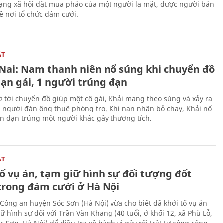
ạng xã hội đặt mua pháo của một người lạ mặt, được người bán
ề nơi tổ chức đám cưới.
ẬT
Nai: Nam thanh niên nổ súng khi chuyển đồ
bạn gái, 1 người trúng đạn
 tới chuyển đồ giúp một cô gái, Khải mang theo súng và xảy ra
i người đàn ông thuê phòng trọ. Khi nạn nhân bỏ chạy, Khải nổ
ên đạn trúng một người khác gây thương tích.
ẬT
ố vụ án, tạm giữ hình sự đối tượng đốt
trong đám cưới ở Hà Nội
Công an huyện Sóc Sơn (Hà Nội) vừa cho biết đã khởi tố vụ án
ữ hình sự đối với Trần Văn Khang (40 tuổi, ở khối 12, xã Phù Lỗ,
 Sơn, Hà Nội) để điều tra về hành vi gây rối trật tự công cộng.