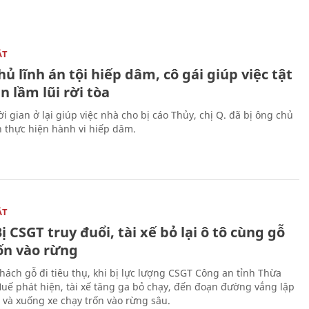
ẬT
ủ lĩnh án tội hiếp dâm, cô gái giúp việc tật
 lầm lũi rời tòa
i gian ở lại giúp việc nhà cho bị cáo Thủy, chị Q. đã bị ông chủ
n thực hiện hành vi hiếp dâm.
ẬT
ị CSGT truy đuổi, tài xế bỏ lại ô tô cùng gỗ
rốn vào rừng
hách gỗ đi tiêu thụ, khi bị lực lượng CSGT Công an tỉnh Thừa
Huế phát hiện, tài xế tăng ga bỏ chạy, đến đoạn đường vắng lập
 và xuống xe chạy trốn vào rừng sâu.