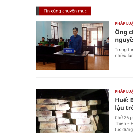
Tin cùng chuyên mục
PHÁP LU
Ông ch
nguyền
Trong thờ
nhiều lầ
PHÁP LU
Huế: B
lậu t
Chở 26 p
Thiên – 
tức dừng