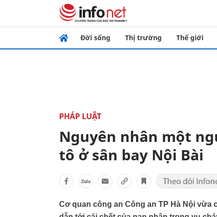
Đời sống
Thị trường
Thế giới
PHÁP LUẬT
Nguyên nhân một ngư
tô ở sân bay Nội Bài
Cơ quan công an Công an TP Hà Nội vừa ch
dẫn tới cái chết của nạn nhân trong vụ chá