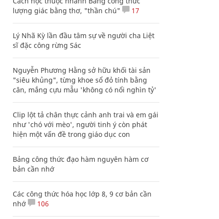
Cách học thuộc nhanh Bảng công thức
lượng giác bằng thơ, "thần chú"
17
Lý Nhã Kỳ lần đầu tâm sự về người cha Liệt
sĩ đặc công rừng Sác
Nguyễn Phương Hằng sở hữu khối tài sản
"siêu khủng", từng khoe sổ đỏ tính bằng
cân, mắng cựu mẫu 'không có nổi nghìn tỷ'
Clip lột tả chân thực cảnh anh trai và em gái
như 'chó với mèo', người tinh ý còn phát
hiện một vấn đề trong giáo dục con
Bảng công thức đạo hàm nguyên hàm cơ
bản cần nhớ
Các công thức hóa học lớp 8, 9 cơ bản cần
nhớ
106