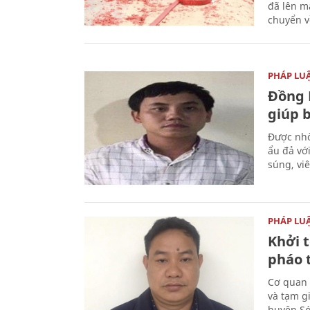
đã lên m
chuyển v
PHÁP LU
Đồng 
giúp 
Được nhờ
ẩu đả vớ
súng, vi
PHÁP LU
Khởi t
pháo 
Cơ quan 
và tạm gi
huyện Sóc