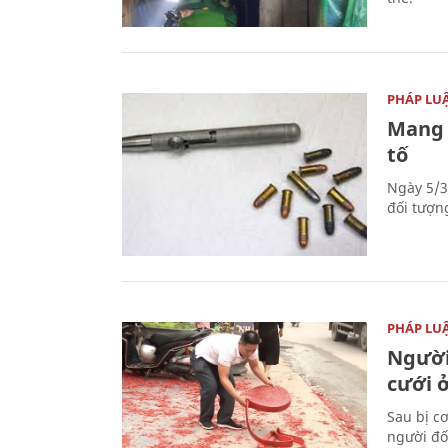
PHÁP LU
Mang 
tố
Ngày 5/3
đối tượn
PHÁP LU
Người
cưới ở
Sau bị c
người đố