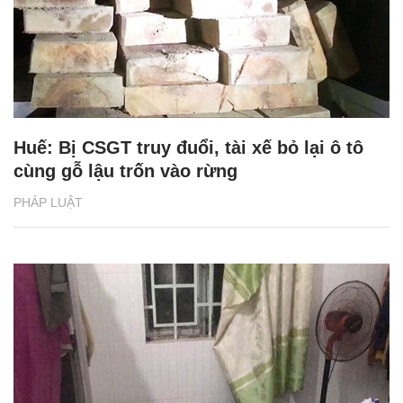
Huế: Bị CSGT truy đuổi, tài xế bỏ lại ô tô
cùng gỗ lậu trốn vào rừng
PHÁP LUẬT