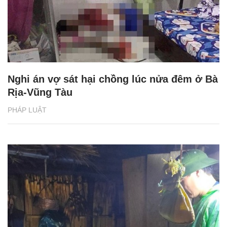
Nghi án vợ sát hại chồng lúc nửa đêm ở Bà
Rịa-Vũng Tàu
PHÁP LUẬT