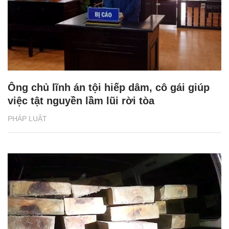
Ông chủ lĩnh án tội hiếp dâm, cô gái giúp
việc tật nguyền lầm lũi rời tòa
PHÁP LUẬT