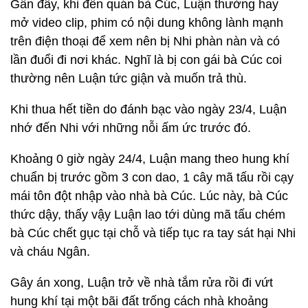
Gần đây, khi đến quán bà Cúc, Luận thường hay
mở video clip, phim có nội dung không lành mạnh
trên điện thoại để xem nên bị Nhi phàn nàn và có
lần đuổi đi nơi khác. Nghĩ là bị con gái bà Cúc coi
thường nên Luận tức giận và muốn trả thù.
Khi thua hết tiền do đánh bạc vào ngày 23/4, Luận
nhớ đến Nhi với những nỗi ấm ức trước đó.
Khoảng 0 giờ ngày 24/4, Luận mang theo hung khí
chuẩn bị trước gồm 3 con dao, 1 cây mã tấu rồi cạy
mái tôn đột nhập vào nhà bà Cúc. Lúc này, bà Cúc
thức dậy, thấy vậy Luận lao tới dùng mã tấu chém
bà Cúc chết gục tại chỗ và tiếp tục ra tay sát hại Nhi
và cháu Ngân.
Gây án xong, Luận trở về nhà tắm rửa rồi đi vứt
hung khí tại một bãi đất trống cách nhà khoảng