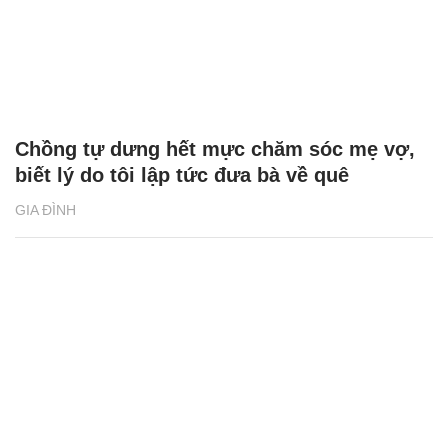
Chồng tự dưng hết mực chăm sóc mẹ vợ,
biết lý do tôi lập tức đưa bà về quê
GIA ĐÌNH