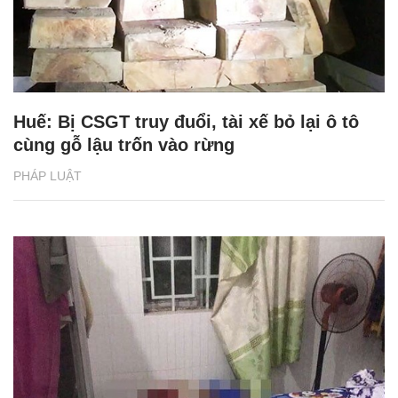
Huế: Bị CSGT truy đuổi, tài xế bỏ lại ô tô
cùng gỗ lậu trốn vào rừng
PHÁP LUẬT