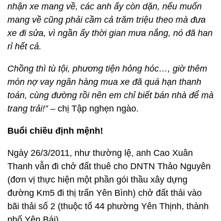
nhận xe mang về, các anh ấy còn dặn, nếu muốn
mang về cũng phải cầm cả trăm triệu theo mà đưa
xe đi sửa, vì ngần ấy thời gian mưa nắng, nó đã han
rỉ hết cả.
Chồng thì tù tội, phương tiện hỏng hóc…, giờ thêm
món nợ vay ngân hàng mua xe đã quá hạn thanh
toán, cùng đường rồi nên em chỉ biết bán nhà để mà
trang trải!”
– chị Tập nghẹn ngào.
Buổi chiều định mệnh!
Ngày 26/3/2011, như thường lệ, anh Cao Xuân
Thanh vẫn đi chở đất thuê cho DNTN Thảo Nguyên
(đơn vị thực hiện một phần gói thầu xây dựng
đường Km5 đi thị trấn Yên Bình) chở đất thải vào
bãi thải số 2 (thuộc tổ 44 phường Yên Thịnh, thành
phố Yên Bái).