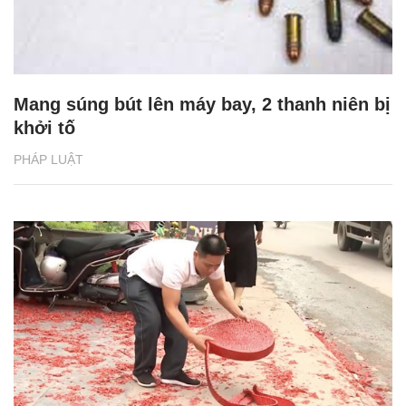
Mang súng bút lên máy bay, 2 thanh niên bị
khởi tố
PHÁP LUẬT