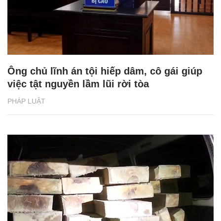
Ông chủ lĩnh án tội hiếp dâm, cô gái giúp
việc tật nguyền lầm lũi rời tòa
PHÁP LUẬT