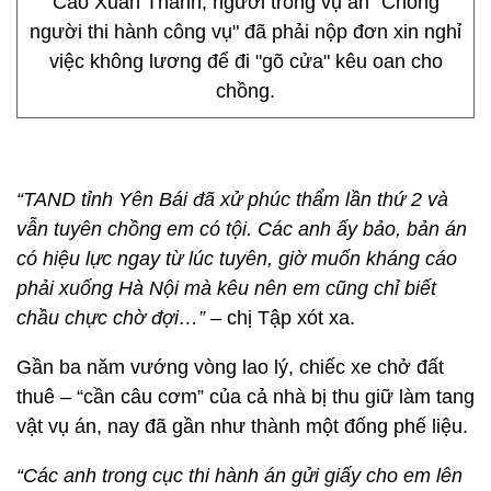
Cao Xuân Thanh, người trong vụ án "Chống
người thi hành công vụ" đã phải nộp đơn xin nghỉ
việc không lương để đi "gõ cửa" kêu oan cho
chồng.
“TAND tỉnh Yên Bái đã xử phúc thẩm lần thứ 2 và
vẫn tuyên chồng em có tội. Các anh ấy bảo, bản án
có hiệu lực ngay từ lúc tuyên, giờ muốn kháng cáo
phải xuống Hà Nội mà kêu nên em cũng chỉ biết
chầu chực chờ đợi…”
– chị Tập xót xa.
Gần ba năm vướng vòng lao lý, chiếc xe chở đất
thuê – “cần câu cơm” của cả nhà bị thu giữ làm tang
vật vụ án, nay đã gần như thành một đống phế liệu.
“Các anh trong cục thi hành án gửi giấy cho em lên