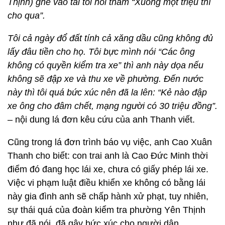
Thịnh) ghé vào tai tôi nói thầm “Xuống một triệu thì
cho qua”.
Tôi cả ngày đổ đất tính cả xăng dầu cũng không đủ
lấy đâu tiền cho họ. Tôi bực mình nói “Các ông
không có quyền kiểm tra xe” thì anh này dọa nếu
không sẽ đập xe và thu xe về phường. Đến nước
này thì tôi quá bức xúc nên đã la lên: “Kẻ nào đập
xe ông cho đâm chết, mạng người có 30 triệu đồng”.
–
nội dung lá đơn kêu cứu của anh Thanh viết.
Cũng trong lá đơn trình báo vụ việc, anh Cao Xuân
Thanh cho biết: con trai anh là Cao Đức Minh thời
điểm đó đang học lái xe, chưa có giấy phép lái xe.
Việc vi phạm luật điều khiển xe không có bằng lái
này gia đình anh sẽ chấp hành xử phạt, tuy nhiên,
sự thái quá của đoàn kiểm tra phường Yên Thịnh
như đã nói, đã gây bức xúc cho người dân.