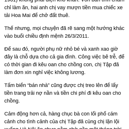
chỉ làm ăn, hai anh chị vay mượn tiền mua chiếc xe
tải Hoa Mai để chở đất thuê.
Thế nhưng, mọi chuyện đã rẽ sang một hướng khác
vào buổi chiều định mệnh 26/3/2011.
Để sau đó, người phụ nữ nhỏ bé và xanh xao giờ
đây là chỗ dựa cho cả gia đình. Công việc bê trễ, để
có thời gian đi kêu oan cho chồng con, chị Tập đã
làm đơn xin nghỉ việc không lương.
Tấm biển “bán nhà” cũng được chị treo lên để lấy
tiền trang trải nợ nần và tiền chi phí đi kêu oan cho
chồng.
Cảm động hơn cả, hàng chục bà con lối phố cám
cảnh cho tình cảnh của chị Tập đã cùng chị lặn lội