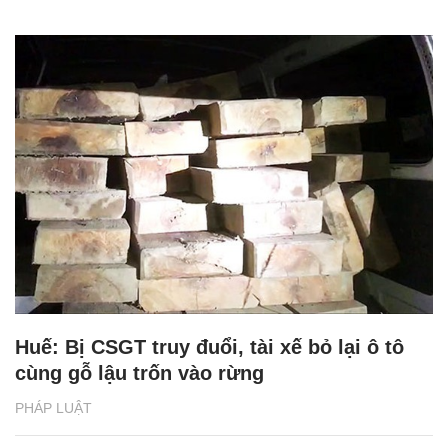
Huế: Bị CSGT truy đuổi, tài xế bỏ lại ô tô
cùng gỗ lậu trốn vào rừng
PHÁP LUẬT