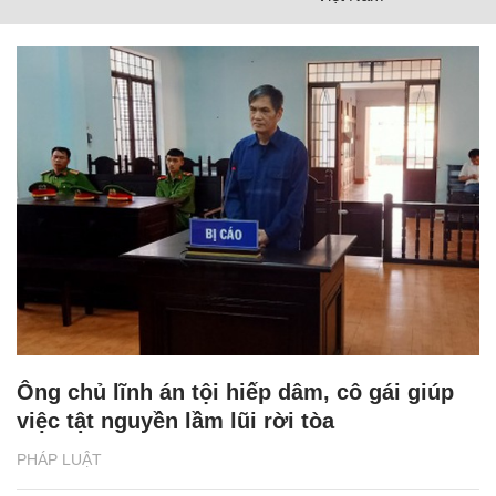
Ông chủ lĩnh án tội hiếp dâm, cô gái giúp
việc tật nguyền lầm lũi rời tòa
PHÁP LUẬT