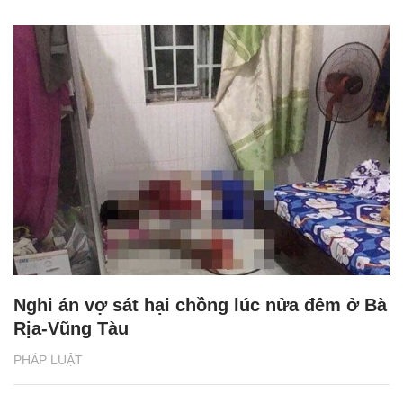
Nghi án vợ sát hại chồng lúc nửa đêm ở Bà
Rịa-Vũng Tàu
PHÁP LUẬT