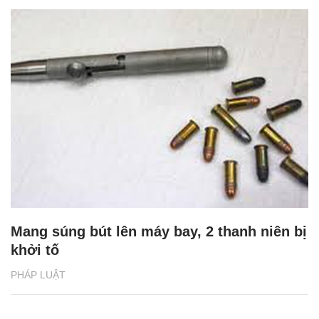
Mang súng bút lên máy bay, 2 thanh niên bị
khởi tố
PHÁP LUẬT