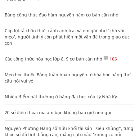
Bảng công thức đạo hàm nguyên hàm cơ bản cần nhớ
Clip lột tả chân thực cảnh anh trai và em gái như 'chó với
mèo', người tinh ý còn phát hiện một vấn đề trong giáo dục
con
Các công thức hóa học lớp 8, 9 cơ bản cần nhớ
106
Mẹo học thuộc Bảng tuần hoàn nguyên tố hóa học bằng thơ,
câu nói vui vẻ
Nhiều điểm bất thường ở bằng đại học của Lý Nhã Kỳ
20 số điện thoại ma ám bạn không bao giờ nên gọi
Nguyễn Phương Hằng sở hữu khối tài sản "siêu khủng", từng
khoe sổ đỏ tính bằng cân, mắng cựu mẫu 'không có nổi