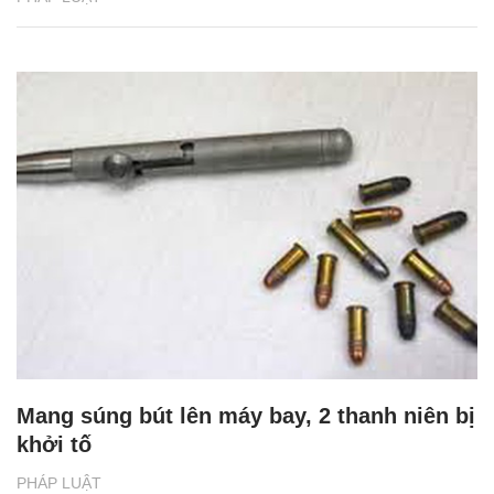
Mang súng bút lên máy bay, 2 thanh niên bị
khởi tố
PHÁP LUẬT