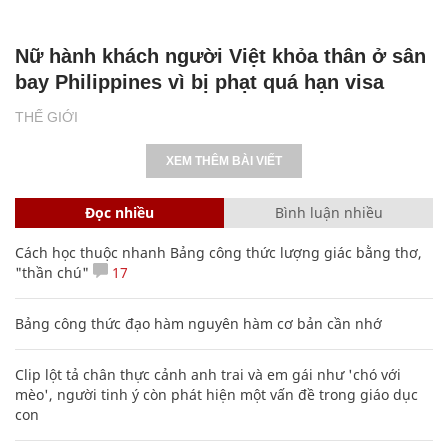
Nữ hành khách người Việt khỏa thân ở sân
bay Philippines vì bị phạt quá hạn visa
THẾ GIỚI
XEM THÊM BÀI VIẾT
Đọc nhiều
Bình luận nhiều
Cách học thuộc nhanh Bảng công thức lượng giác bằng thơ,
"thần chú"
17
Bảng công thức đạo hàm nguyên hàm cơ bản cần nhớ
Clip lột tả chân thực cảnh anh trai và em gái như 'chó với
mèo', người tinh ý còn phát hiện một vấn đề trong giáo dục
con