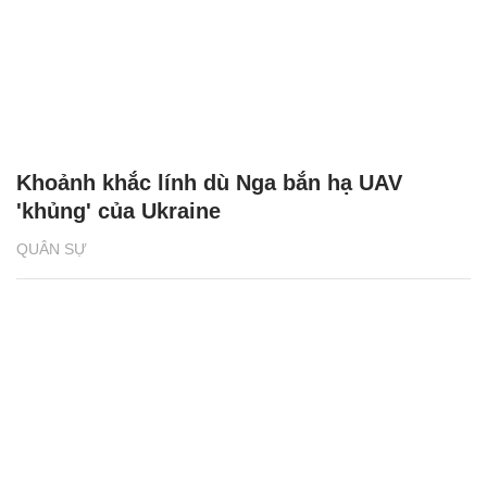
Khoảnh khắc lính dù Nga bắn hạ UAV
'khủng' của Ukraine
QUÂN SỰ