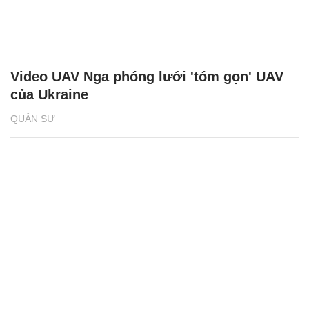
Video UAV Nga phóng lưới 'tóm gọn' UAV
của Ukraine
QUÂN SỰ