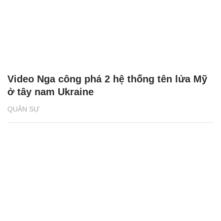
Video Nga công phá 2 hệ thống tên lửa Mỹ
ở tây nam Ukraine
QUÂN SỰ