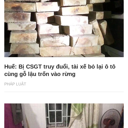
Huế: Bị CSGT truy đuổi, tài xế bỏ lại ô tô
cùng gỗ lậu trốn vào rừng
PHÁP LUẬT