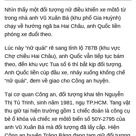
Nhìn thấy một đối tượng nữ điều khiển xe môtô từ
trong nhà anh Vũ Xuân Bá (khu phố Gia Huỳnh)
chạy về hướng ngã ba Hai Châu, anh Quốc liền
phóng xe đuổi theo.
Lúc này “nữ quái” rẽ sang tỉnh lộ 787B (khu vực
Chợ chiều Hai Châu), anh Quốc vẫn tiếp tục bám
theo, đến khu vực Tua số 6 thì bắt kịp đối tượng.
Anh Quốc liền cúp đầu xe, nhảy xuống khống chế
“nữ quái”, đem về giao cho Công an huyện.
Tại cơ quan Công an, đối tượng khai tên Nguyễn
Thị Tú Trinh, sinh năm 1981, ngụ TP.HCM. Tang vật
thu giữ tại hiện trường gồm 1 chiếc đoản là công cụ
bẻ ổ khóa và chiếc xe môtô biển số 50Y-2795 của
anh Vũ Xuân Bá mà đối tượng đã lấy cắp. Hiện
Công an huyện Trảng Bàng đang tạm giữ đối tượng