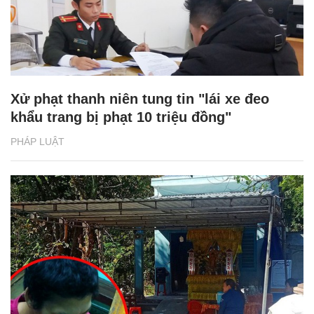
Xử phạt thanh niên tung tin "lái xe đeo
khẩu trang bị phạt 10 triệu đồng"
PHÁP LUẬT