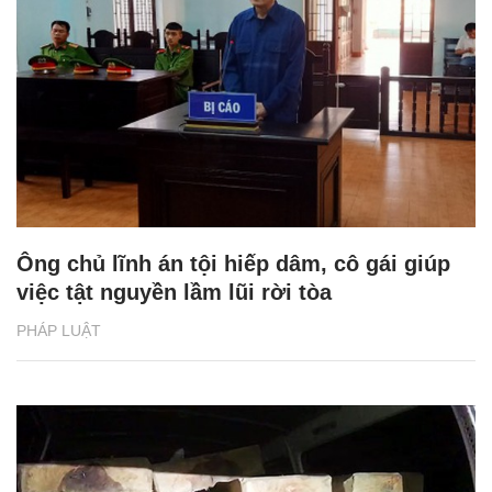
Ông chủ lĩnh án tội hiếp dâm, cô gái giúp
việc tật nguyền lầm lũi rời tòa
PHÁP LUẬT