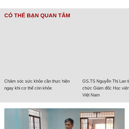
CÓ THỂ BẠN QUAN TÂM
Chăm sóc sức khỏe cần thực hiện
GS.TS Nguyễn Thị Lan ti
ngay khi cơ thể còn khỏe
chức Giám đốc Học viện
Việt Nam