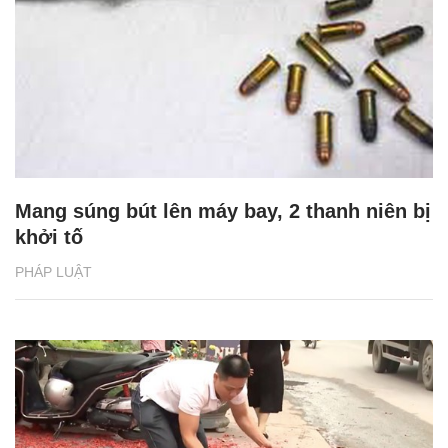
Mang súng bút lên máy bay, 2 thanh niên bị
khởi tố
PHÁP LUẬT