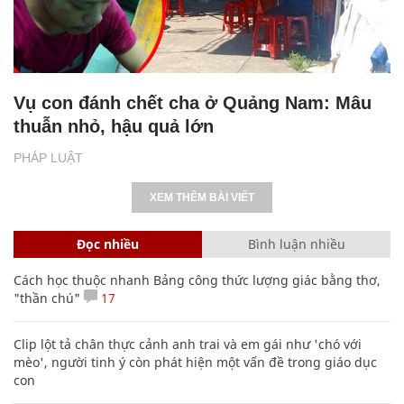
Vụ con đánh chết cha ở Quảng Nam: Mâu
thuẫn nhỏ, hậu quả lớn
PHÁP LUẬT
XEM THÊM BÀI VIẾT
Đọc nhiều
Bình luận nhiều
Cách học thuộc nhanh Bảng công thức lượng giác bằng thơ,
"thần chú"
17
Clip lột tả chân thực cảnh anh trai và em gái như 'chó với
mèo', người tinh ý còn phát hiện một vấn đề trong giáo dục
con