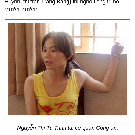
Huỳnh, thị trấn Trảng Bàng) thì nghe tiếng tri hô
“cướp, cướp”.
Nguyễn Thị Tú Trinh tại cơ quan Công an.