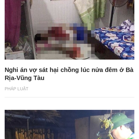
Nghi án vợ sát hại chồng lúc nửa đêm ở Bà
Rịa-Vũng Tàu
PHÁP LUẬT