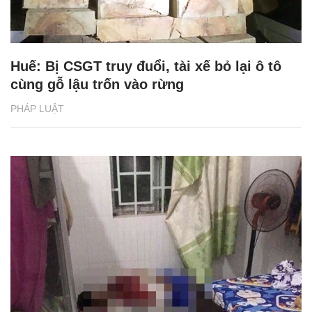
Huế: Bị CSGT truy đuổi, tài xế bỏ lại ô tô
cùng gỗ lậu trốn vào rừng
PHÁP LUẬT