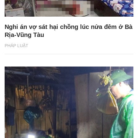
Nghi án vợ sát hại chồng lúc nửa đêm ở Bà
Rịa-Vũng Tàu
PHÁP LUẬT