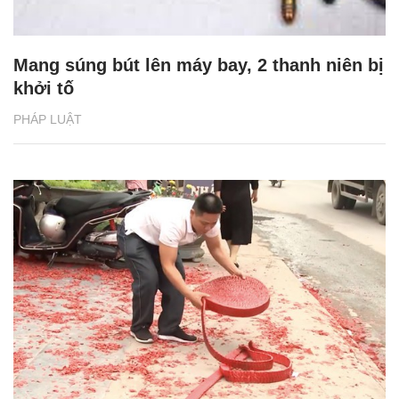
Mang súng bút lên máy bay, 2 thanh niên bị
khởi tố
PHÁP LUẬT