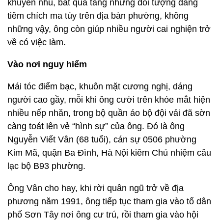
khuyên nhủ, bắt quả tang những đối tượng đang
tiêm chích ma túy trên địa bàn phường, không
những vậy, ông còn giúp nhiều người cai nghiện trở
về có việc làm.
Vào nơi nguy hiểm
Mái tóc điểm bạc, khuôn mặt cương nghị, dáng
người cao gầy, mỗi khi ông cười trên khóe mắt hiện
nhiều nếp nhăn, trong bộ quần áo bộ đội vải đã sờn
càng toát lên vẻ “hình sự” của ông. Đó là ông
Nguyễn Viết Vân (68 tuổi), cán sự 0506 phường
Kim Mã, quận Ba Đình, Hà Nội kiêm Chủ nhiệm câu
lạc bộ B93 phường.
Ông Vân cho hay, khi rời quân ngũ trở về địa
phương năm 1991, ông tiếp tục tham gia vào tổ dân
phố Sơn Tây nơi ông cư trú, rồi tham gia vào hội