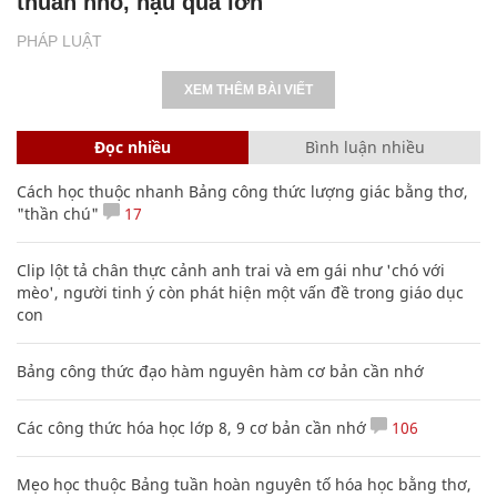
thuẫn nhỏ, hậu quả lớn
PHÁP LUẬT
XEM THÊM BÀI VIẾT
Đọc nhiều
Bình luận nhiều
Cách học thuộc nhanh Bảng công thức lượng giác bằng thơ,
"thần chú"
17
Clip lột tả chân thực cảnh anh trai và em gái như 'chó với
mèo', người tinh ý còn phát hiện một vấn đề trong giáo dục
con
Bảng công thức đạo hàm nguyên hàm cơ bản cần nhớ
Các công thức hóa học lớp 8, 9 cơ bản cần nhớ
106
Mẹo học thuộc Bảng tuần hoàn nguyên tố hóa học bằng thơ,