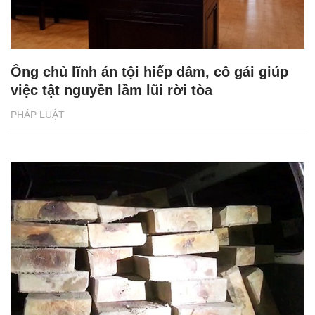
Ông chủ lĩnh án tội hiếp dâm, cô gái giúp
việc tật nguyền lầm lũi rời tòa
PHÁP LUẬT