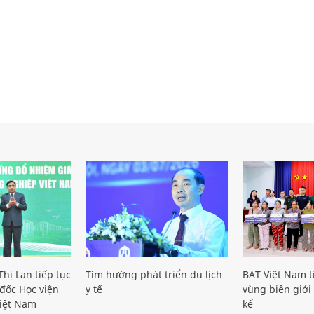
hị Lan tiếp tục
Tìm hướng phát triển du lịch
BAT Việt Nam t
đốc Học viện
y tế
vùng biên giới 
iệt Nam
kế