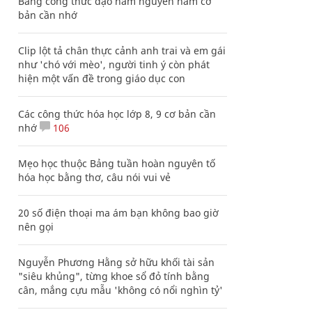
Bảng công thức đạo hàm nguyên hàm cơ
bản cần nhớ
Clip lột tả chân thực cảnh anh trai và em gái
như 'chó với mèo', người tinh ý còn phát
hiện một vấn đề trong giáo dục con
Các công thức hóa học lớp 8, 9 cơ bản cần
nhớ
106
Mẹo học thuộc Bảng tuần hoàn nguyên tố
hóa học bằng thơ, câu nói vui vẻ
20 số điện thoại ma ám bạn không bao giờ
nên gọi
Nguyễn Phương Hằng sở hữu khối tài sản
"siêu khủng", từng khoe sổ đỏ tính bằng
cân, mắng cựu mẫu 'không có nổi nghìn tỷ'