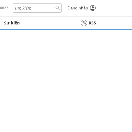
18822
Đăng nhập
Sự kiện
RSS