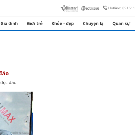
Hotline: 09161
Gia đình
Giới trẻ
Khỏe - đẹp
Chuyện lạ
Quân sự
 đáo
 độc đáo