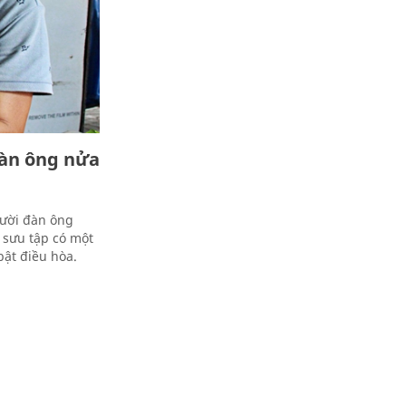
đàn ông nửa
gười đàn ông
 sưu tập có một
ật điều hòa.