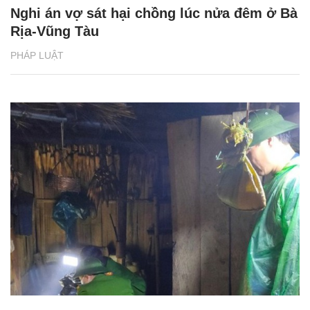
Nghi án vợ sát hại chồng lúc nửa đêm ở Bà
Rịa-Vũng Tàu
PHÁP LUẬT