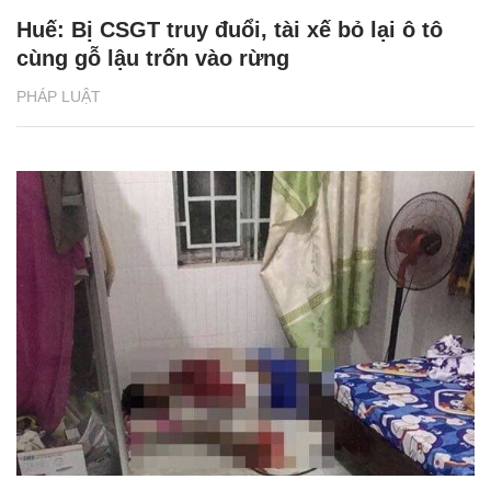
Huế: Bị CSGT truy đuổi, tài xế bỏ lại ô tô
cùng gỗ lậu trốn vào rừng
PHÁP LUẬT