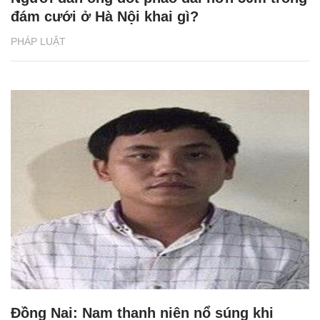
đám cưới ở Hà Nội khai gì?
PHÁP LUẬT
Đồng Nai: Nam thanh niên nổ súng khi