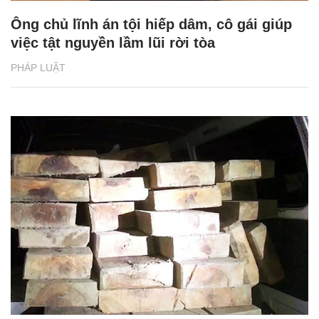
Ông chủ lĩnh án tội hiếp dâm, cô gái giúp
việc tật nguyền lầm lũi rời tòa
PHÁP LUẬT