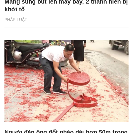
Mang súng bút lên máy bay, 2 thanh niên bị
khởi tố
PHÁP LUẬT
Người đàn ông đốt pháo dài hơn 50m trong