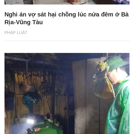
Nghi án vợ sát hại chồng lúc nửa đêm ở Bà
Rịa-Vũng Tàu
PHÁP LUẬT