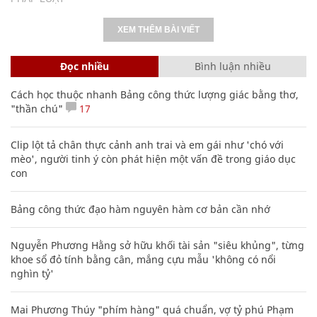
XEM THÊM BÀI VIẾT
Đọc nhiều
Bình luận nhiều
Cách học thuộc nhanh Bảng công thức lượng giác bằng thơ,
"thần chú"
17
Clip lột tả chân thực cảnh anh trai và em gái như 'chó với
mèo', người tinh ý còn phát hiện một vấn đề trong giáo dục
con
Bảng công thức đạo hàm nguyên hàm cơ bản cần nhớ
Nguyễn Phương Hằng sở hữu khối tài sản "siêu khủng", từng
khoe sổ đỏ tính bằng cân, mắng cựu mẫu 'không có nổi
nghìn tỷ'
Mai Phương Thúy "phím hàng" quá chuẩn, vợ tỷ phú Phạm