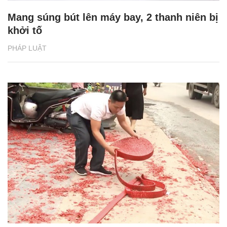
Mang súng bút lên máy bay, 2 thanh niên bị
khởi tố
PHÁP LUẬT