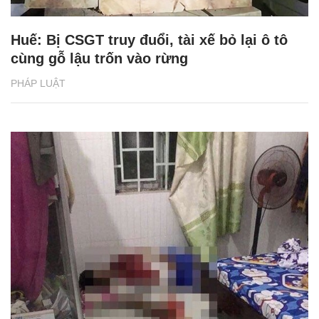
Huế: Bị CSGT truy đuổi, tài xế bỏ lại ô tô
cùng gỗ lậu trốn vào rừng
PHÁP LUẬT