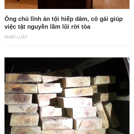
Ông chủ lĩnh án tội hiếp dâm, cô gái giúp
việc tật nguyền lầm lũi rời tòa
PHÁP LUẬT