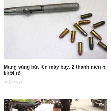
Mang súng bút lên máy bay, 2 thanh niên bị
khởi tố
PHÁP LUẬT