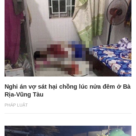
Nghi án vợ sát hại chồng lúc nửa đêm ở Bà
Rịa-Vũng Tàu
PHÁP LUẬT