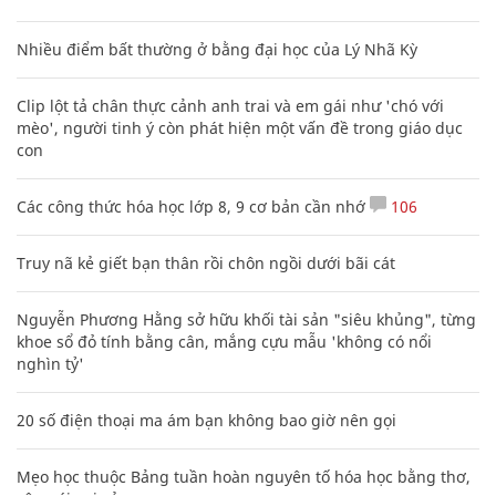
Nhiều điểm bất thường ở bằng đại học của Lý Nhã Kỳ
Clip lột tả chân thực cảnh anh trai và em gái như 'chó với
mèo', người tinh ý còn phát hiện một vấn đề trong giáo dục
con
Các công thức hóa học lớp 8, 9 cơ bản cần nhớ
106
Truy nã kẻ giết bạn thân rồi chôn ngồi dưới bãi cát
Nguyễn Phương Hằng sở hữu khối tài sản "siêu khủng", từng
khoe sổ đỏ tính bằng cân, mắng cựu mẫu 'không có nổi
nghìn tỷ'
20 số điện thoại ma ám bạn không bao giờ nên gọi
Mẹo học thuộc Bảng tuần hoàn nguyên tố hóa học bằng thơ,