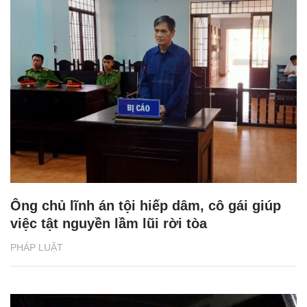
Ông chủ lĩnh án tội hiếp dâm, cô gái giúp
việc tật nguyền lầm lũi rời tòa
PHÁP LUẬT