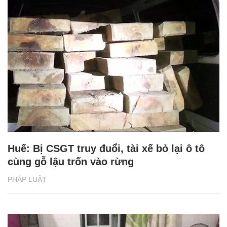
Huế: Bị CSGT truy đuổi, tài xế bỏ lại ô tô
cùng gỗ lậu trốn vào rừng
PHÁP LUẬT