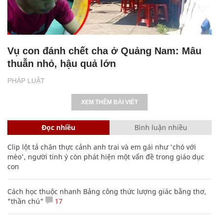
Vụ con đánh chết cha ở Quảng Nam: Mâu
thuẫn nhỏ, hậu quả lớn
PHÁP LUẬT
XEM THÊM BÀI VIẾT
Đọc nhiều
Bình luận nhiều
Clip lột tả chân thực cảnh anh trai và em gái như 'chó với
mèo', người tinh ý còn phát hiện một vấn đề trong giáo dục
con
Cách học thuộc nhanh Bảng công thức lượng giác bằng thơ,
"thần chú"
17