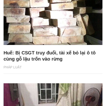
Huế: Bị CSGT truy đuổi, tài xế bỏ lại ô tô
cùng gỗ lậu trốn vào rừng
PHÁP LUẬT