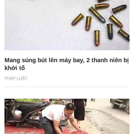
Mang súng bút lên máy bay, 2 thanh niên bị
khởi tố
PHÁP LUẬT