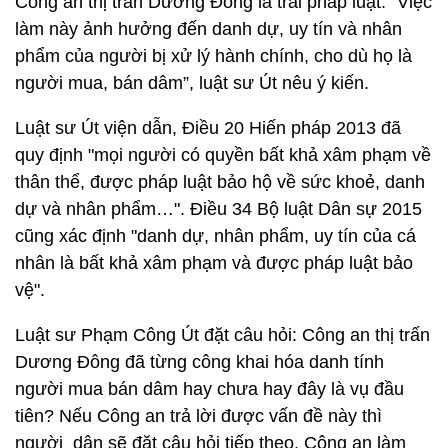
Công an thị trấn Dương Đông là trái pháp luật. “Việc
làm này ảnh hưởng đến danh dự, uy tín và nhân
phẩm của người bị xử lý hành chính, cho dù họ là
người mua, bán dâm”, luật sư Út nêu ý kiến.
Luật sư Út viện dẫn, Điều 20 Hiến pháp 2013 đã
quy định "mọi người có quyền bất khả xâm phạm về
thân thể, được pháp luật bảo hộ về sức khoẻ, danh
dự và nhân phẩm…". Điều 34 Bộ luật Dân sự 2015
cũng xác định "danh dự, nhân phẩm, uy tín của cá
nhân là bất khả xâm phạm và được pháp luật bảo
vệ".
Luật sư Phạm Công Út đặt câu hỏi: Công an thị trấn
Dương Đông đã từng công khai hóa danh tính
người mua bán dâm hay chưa hay đây là vụ đầu
tiên? Nếu Công an trả lời được vấn đề này thì
người dân sẽ đặt câu hỏi tiếp theo, Công an làm