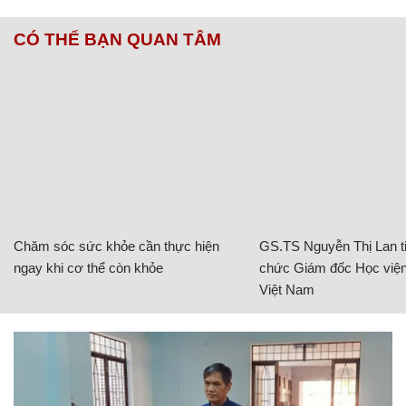
CÓ THỂ BẠN QUAN TÂM
Chăm sóc sức khỏe cần thực hiện
GS.TS Nguyễn Thị Lan ti
ngay khi cơ thể còn khỏe
chức Giám đốc Học viện
Việt Nam