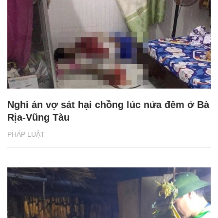
Nghi án vợ sát hại chồng lúc nửa đêm ở Bà
Rịa-Vũng Tàu
PHÁP LUẬT