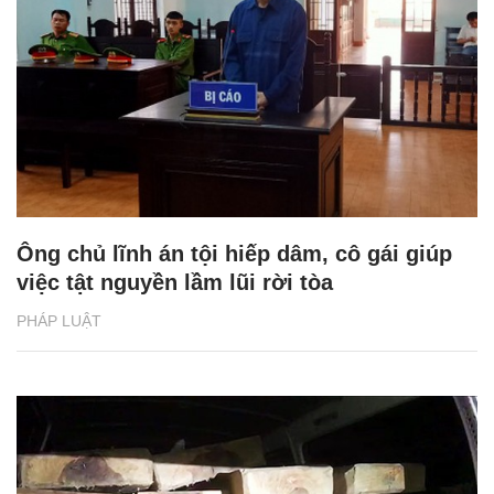
Ông chủ lĩnh án tội hiếp dâm, cô gái giúp
việc tật nguyền lầm lũi rời tòa
PHÁP LUẬT