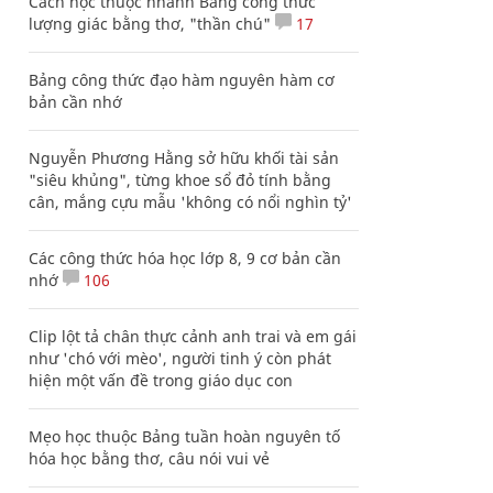
Cách học thuộc nhanh Bảng công thức
lượng giác bằng thơ, "thần chú"
17
Bảng công thức đạo hàm nguyên hàm cơ
bản cần nhớ
Nguyễn Phương Hằng sở hữu khối tài sản
"siêu khủng", từng khoe sổ đỏ tính bằng
cân, mắng cựu mẫu 'không có nổi nghìn tỷ'
Các công thức hóa học lớp 8, 9 cơ bản cần
nhớ
106
Clip lột tả chân thực cảnh anh trai và em gái
như 'chó với mèo', người tinh ý còn phát
hiện một vấn đề trong giáo dục con
Mẹo học thuộc Bảng tuần hoàn nguyên tố
hóa học bằng thơ, câu nói vui vẻ