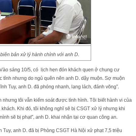
biên bản xử lý hành chính với anh D.
 “Vào sáng 10/5, có lịch hẹn đón khách quen ở chung cư
các tỉnh nhưng do ngủ quên nên anh D. dậy muộn. Sợ muộn
ĩnh Tuy, anh D. đã phóng nhanh, lạng lách, đánh võng”.
h nhưng tôi vẫn kiểm soát được tình hình. Tôi biết hành vi của
khách. Khi đó, tôi không nghĩ sẽ bị CSGT xử lý nhưng khi
 mình sẽ bị phạt”, anh D. khai nhận tại cơ quan công an.
nh Tuy, anh D. đã bị Phòng CSGT Hà Nội xử phạt 7,5 triệu