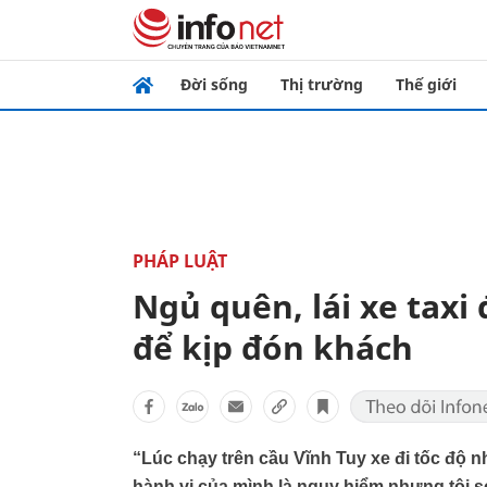
Đời sống
Thị trường
Thế giới
PHÁP LUẬT
Ngủ quên, lái xe taxi
để kịp đón khách
“Lúc chạy trên cầu Vĩnh Tuy xe đi tốc độ n
hành vi của mình là nguy hiểm nhưng tôi s