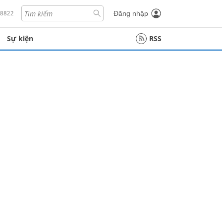
18822
Đăng nhập
Sự kiện
RSS