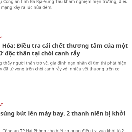
ụ Công an tỉnh Bà Rịa-Vũng Tàu khám nghiệm hiện trường, điều
n mạng xảy ra lúc nửa đêm.
ẬT
 Hóa: Điều tra cái chết thương tâm của một
 độc thân tại chòi canh rẫy
g thấy người thân trở về, gia đình nạn nhân đi tìm thì phát hiện
y đã tử vong trên chòi canh rẫy với nhiều vết thương trên cơ
ẬT
súng bút lên máy bay, 2 thanh niên bị khởi
, Công an TP Hải Phòng cho biết cơ quan điều tra vừa khởi tố 2