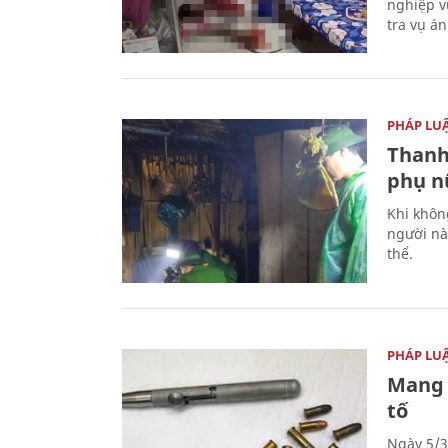
nghiệp v
tra vụ á
PHÁP LU
Thanh
phụ nữ
Khi khôn
người nà
thể.
PHÁP LU
Mang 
tố
Ngày 5/3