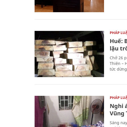
PHÁP LU
Huế: B
lậu t
Chở 26 p
Thiên – 
tức dừng
PHÁP LU
Nghi á
Vũng 
Sáng nay