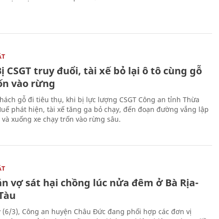
ẬT
ị CSGT truy đuổi, tài xế bỏ lại ô tô cùng gỗ
rốn vào rừng
hách gỗ đi tiêu thụ, khi bị lực lượng CSGT Công an tỉnh Thừa
Huế phát hiện, tài xế tăng ga bỏ chạy, đến đoạn đường vắng lập
 và xuống xe chạy trốn vào rừng sâu.
ẬT
n vợ sát hại chồng lúc nửa đêm ở Bà Rịa-
Tàu
 (6/3), Công an huyện Châu Đức đang phối hợp các đơn vị