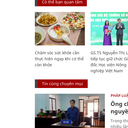
Có thể bạn quan tâm
Chăm sóc sức khỏe cần
GS.TS Nguyễn Thị 
thực hiện ngay khi cơ thể
tiếp tục giữ chức 
còn khỏe
đốc Học viện Nông
nghiệp Việt Nam
Tin cùng chuyên mục
PHÁP LU
Ông ch
nguyền
Trong thờ
nhiều lầ