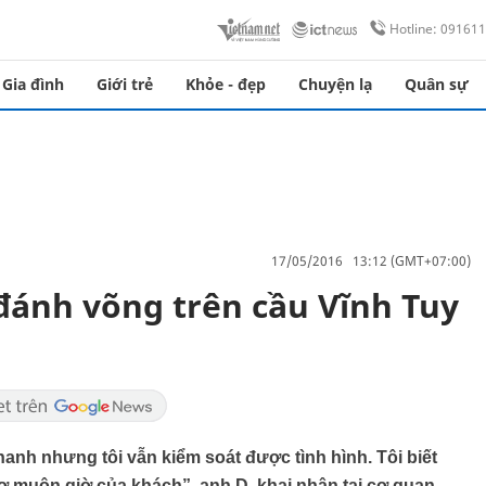
Hotline: 09161
Gia đình
Giới trẻ
Khỏe - đẹp
Chuyện lạ
Quân sự
17/05/2016 13:12 (GMT+07:00)
 đánh võng trên cầu Vĩnh Tuy
hanh nhưng tôi vẫn kiểm soát được tình hình. Tôi biết
ợ muộn giờ của khách”, anh D. khai nhận tại cơ quan